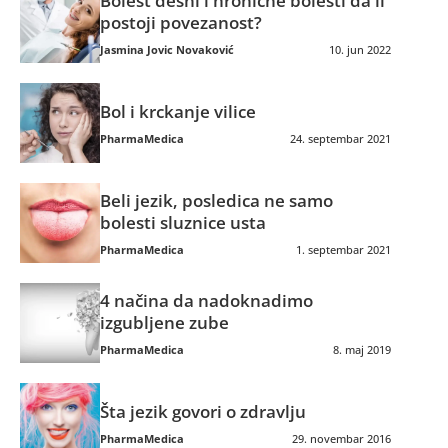
Bolest desni i hronične bolesti da li
postoji povezanost?
Jasmina Jovic Novaković
10. jun 2022
Bol i krckanje vilice
PharmaMedica
24. septembar 2021
Beli jezik, posledica ne samo
bolesti sluznice usta
PharmaMedica
1. septembar 2021
4 načina da nadoknadimo
izgubljene zube
PharmaMedica
8. maj 2019
Šta jezik govori o zdravlju
PharmaMedica
29. novembar 2016