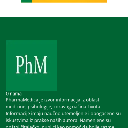
O nama
PharmaMedica je izvor informacija iz oblasti
medicine, psihologije, zdravog načina života.
Informacije imaju naučno utemeljenje i obogaćene su
iskustvima iz prakse naših autora. Namenjene su
opštoj čitalačkoj publici kao pomoć da bolje razme