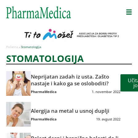
Početna
-
Stomatologija
STOMATOLOGIJA
Neprijatan zadah iz usta. Zašto
Učit
nastaje i kako ga se osloboditi?
jo
PharmaMedica
1. novembar 2022
Alergija na metal u usnoj duplji
PharmaMedica
19. avgust 2022