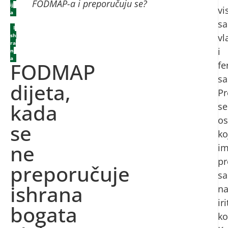
FODMAP-a i preporučuju se?
ij
vi
a
,
sa
I
sh
vl
ra
i
n
a
FODMAP
fe
sa
dijeta,
Pr
kada
se
o
se
ko
ne
im
p
preporučuje
sa
ishrana
n
ir
bogata
ko