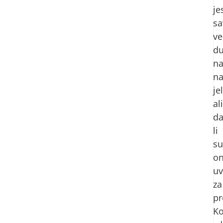
je
sa
ve
d
n
n
je
ali
d
li
su
o
uv
za
pr
Ko