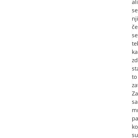
ali
se
nj
če
se
te
ka
zd
st
to
za
Za
s
m
pa
ko
su