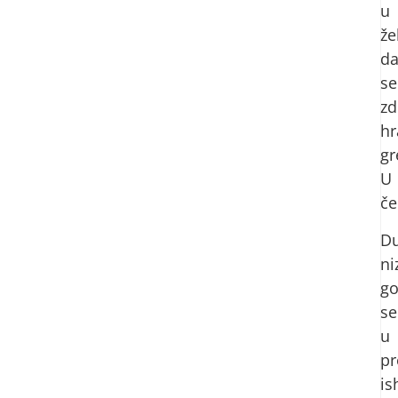
u
žel
d
se
zd
hr
gr
U
č
Du
ni
go
se
u
pr
is