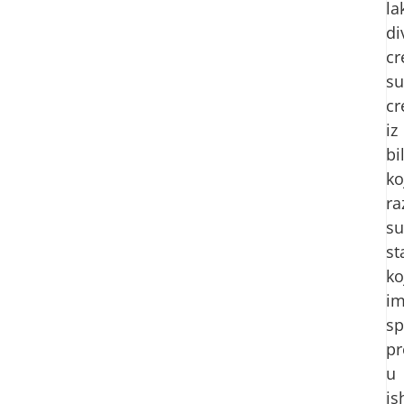
la
di
cr
su
cr
iz
bi
ko
ra
su
st
ko
im
sp
pr
u
is