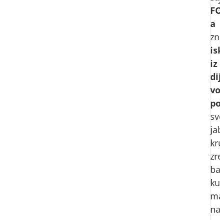
F
a
zn
is
iz
di
v
p
sv
ja
kr
zr
ba
ku
ma
na