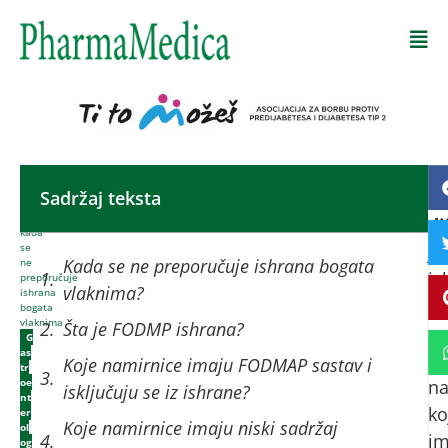
Početna
-
Sadržaj teksta
F
FODMAP
dijeta,
di
kada
se
je
Kada se ne preporučuje ishrana bogata
ne
is
preporučuje
vlaknima?
ishrana
k
bogata
vlaknima
Šta je FODMP ishrana?
se
G
as
is
Koje namirnice imaju FODMAP sastav i
tr
oe
na
isključuju se iz ishrane?
nt
ko
er
Koje namirnice imaju niski sadržaj
ol
im
og