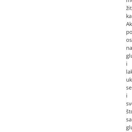
ži
ka
A
po
os
n
gl
i
la
uk
se
i
sv
št
sa
gl