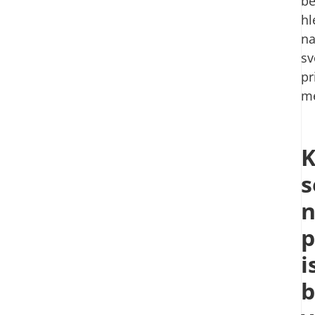
be
hl
na
sv
pr
me
K
s
n
p
i
b