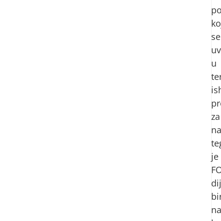
p
ko
se
uv
u
te
is
pr
za
n
te
je
F
di
bi
na