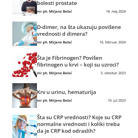
bolesti prostate
mr ph. Mirjana Balać
18. maj 2024
D-dimer, na šta ukazuju povišene
vrednosti d dimera?
mr ph. Mirjana Balać
16. februar 2024
Šta je Fibrinogen? Povišen
fibrinogen u krvi – koji su uzroci?
mr ph. Mirjana Balać
5. oktobar 2023
Krv u urinu, hematurija
mr ph. Mirjana Balać
10. jul 2023
Šta su CRP vrednosti? Koje su CRP
normalne vrednosti i koliki treba
da je CRP kod odraslih?