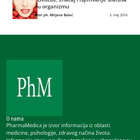
u organizmu
mr ph. Mirjana Balać
3. maj 2016
O nama
PharmaMedica je izvor informacija iz oblasti
medicine, psihologije, zdravog načina života.