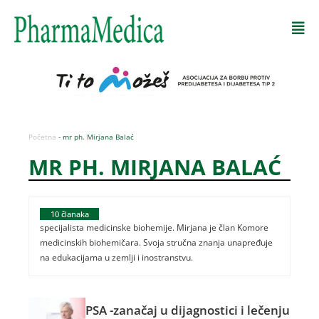
Početna
-
mr ph. Mirjana Balać
MR PH. MIRJANA BALAĆ
10
članaka
specijalista medicinske biohemije. Mirjana je član Komore
medicinskih biohemičara. Svoja stručna znanja unapređuje
na edukacijama u zemlji i inostranstvu.
PSA -zanačaj u dijagnostici i lečenju