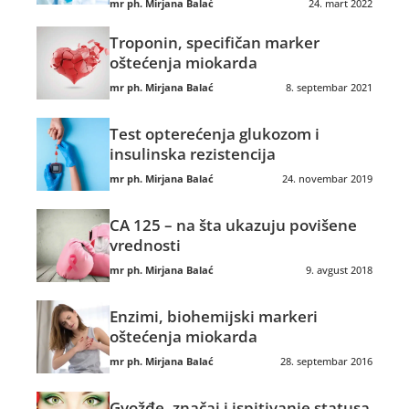
mr ph. Mirjana Balać
24. mart 2022
Troponin, specifičan marker
oštećenja miokarda
mr ph. Mirjana Balać
8. septembar 2021
Test opterećenja glukozom i
insulinska rezistencija
mr ph. Mirjana Balać
24. novembar 2019
CA 125 – na šta ukazuju povišene
vrednosti
mr ph. Mirjana Balać
9. avgust 2018
Enzimi, biohemijski markeri
oštećenja miokarda
mr ph. Mirjana Balać
28. septembar 2016
Gvožđe, značaj i ispitivanje statusa