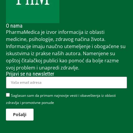
O nama
PharmaMedica je izvor informacija iz oblasti
medicine, psihologije, zdravog načina života.
Informacije imaju naučno utemeljenje i obogaćene su
iskustvima iz prakse naših autora. Namenjene su
opštoj čitalačkoj publici kao pomoć da bolje razme
svoj problem i unapredi zdravlje.
Prijavi se na newsletter
Saglasan sam da primam najnovije vesti i obaveštenja iz oblasti
zdravlja i promotivne ponude
Pošalji