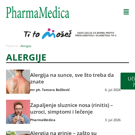
Početna
-
Alergije
ALERGIJE
Alergija na sunce, sve što treba da
Uči
znate
mr ph. Tamara Božilović
6. jul 2026
Zapaljenje sluznice nosa (rinitis) –
uzroci, simptomi i lečenje
PharmaMedica
3. jul 2026
Alergija na grinje – zašto su