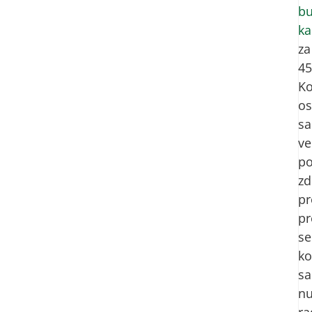
bu
k
za
45
K
o
sa
ve
po
zd
pr
pr
se
ko
sa
nu