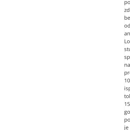
po
zd
be
od
an
Lo
st
sp
n
pr
10
is
t
15
go
po
je