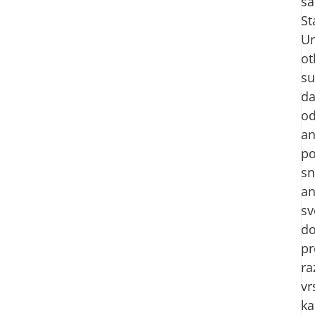
sa
St
Un
ot
su
d
od
an
po
sn
an
sv
do
pr
ra
vr
ka