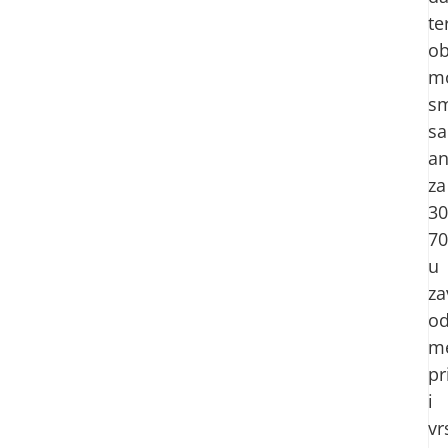
te
ob
m
sm
sa
an
za
30
70
u
za
o
m
pr
i
vr