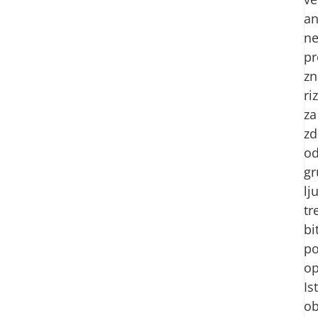
an
n
pr
zn
ri
za
zd
o
gr
lj
tr
bi
p
op
Is
ob