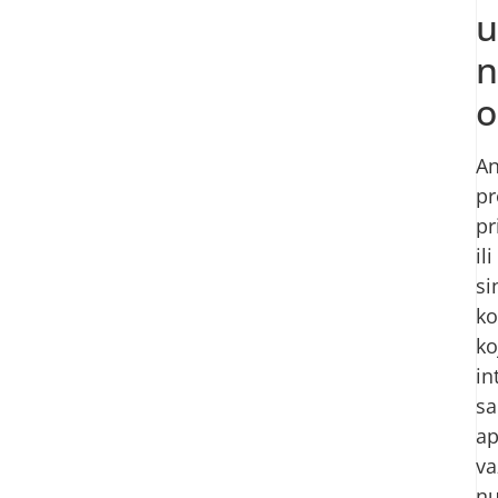
u
n
o
An
pr
pr
ili
si
k
ko
in
sa
ap
va
nu