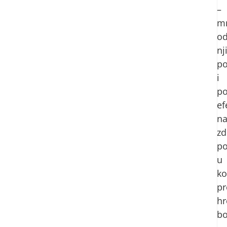
–
m
o
nj
po
i
po
ef
n
zd
p
u
ko
pr
hr
bo