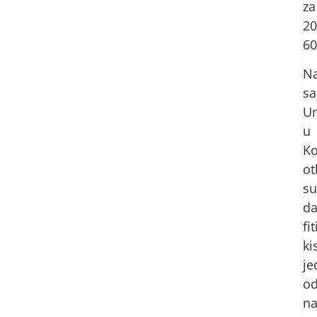
za
20
60
Na
sa
Un
u
K
ot
su
d
fi
ki
je
o
na