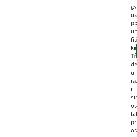
gv
us
p
u
fi
ki
Tr
de
u
ra
i
st
o
ta
pr
os