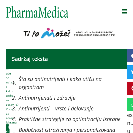
Početna
-
Sadržaj teksta
An
Antinutrijenti:
Šta
su
su,
gde
pr
Šta su antinutrijenti i kako utiču na
se
je
nalaze
organizam
i
ko
kako
utiču
Antinutrijenati i zdravlje
om
na
zdravlje?
ap
Antinutrijenti – vrste i delovanje
Vodič
za
es
Praktične strategije za optimizaciju ishrane
zdravu
nu
ishranu
I
Budućnost istraživanja i personalizovana
u
sh