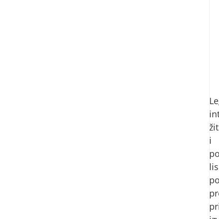
Le
in
ži
i
po
li
po
pr
pr