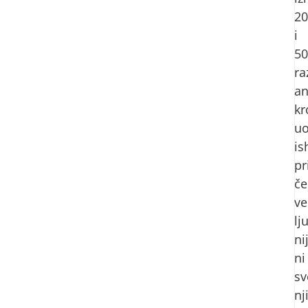
20
i
5
ra
an
kr
uo
is
pr
č
ve
lj
ni
ni
sv
nj