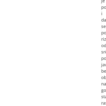
je
po
i
d
se
po
riz
o
sr
po
ja
be
ob
n
go
st
ra