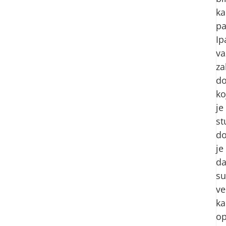
ka
pa
Ip
va
za
d
ko
je
st
do
je
d
su
ve
ka
op