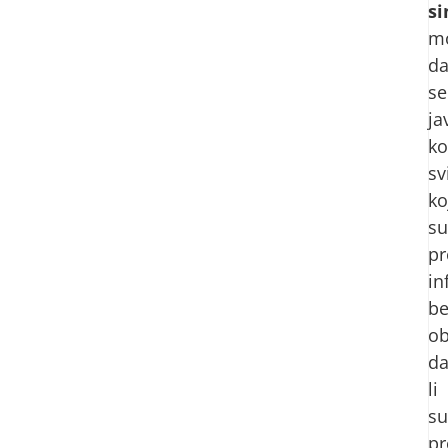
s
m
d
se
ja
k
sv
ko
su
pr
in
be
ob
d
li
su
pr