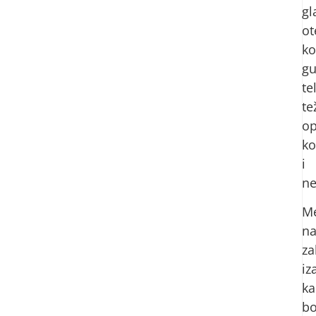
gl
ot
ko
gu
te
te
op
ko
i
ne
M
na
za
iz
ka
bo