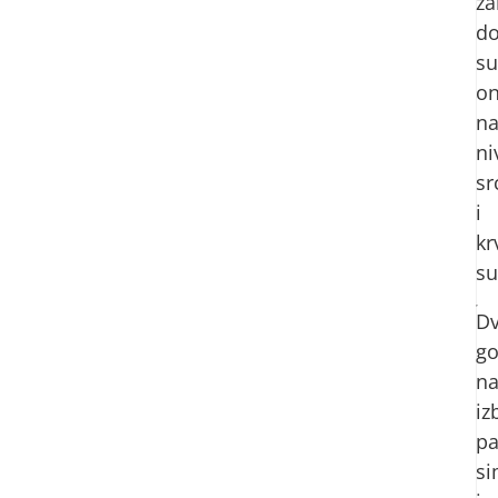
za
do
su
on
n
ni
sr
i
kr
su
D
go
n
iz
pa
s