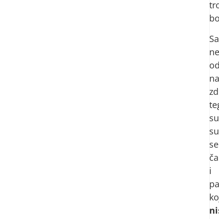
tr
bo
Sa
n
o
na
zd
te
su
su
se
ča
i
pa
ko
ni