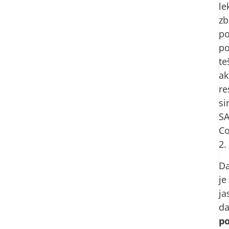
le
zb
po
po
te
ak
re
s
SA
Co
2.
D
je
ja
d
po