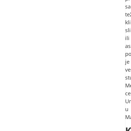
sa
t
kl
sl
ili
as
po
je
ve
st
Me
ce
Un
u
Ma
K