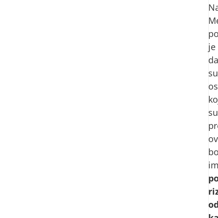
Na
Me
po
je
d
su
o
ko
su
pr
o
bo
im
p
ri
o
ka