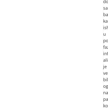
d
sa
ba
ka
is
u
po
fa
in
ali
je
ve
bi
og
n
pa
ko