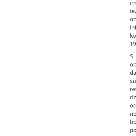
im
te
ob
in
ko
19
S
ob
d
su
re
riz
o
ne
bo
po