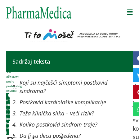
Početna
-
Sadržaj teksta
Po
Postkovid
sindrom.
s
Šta
očekivati
m
Koji su najčešći simptomi postkovid
posle
d
preležalog
sindroma?
kovida?
se
I
nf
Postkovid kardiološke komplikacije
ja
ek
tiv
k
Teža klinička slika – veći rizik?
ne
bo
sv
Koliko postkovid sindrom traje?
le
ko
st
i
Da li su deca pošteđena?
su