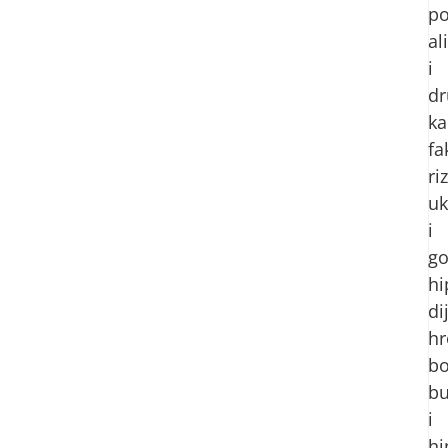
po
ali
i
dr
ka
fa
ri
uk
i
go
hi
di
hr
bo
bu
i
hi