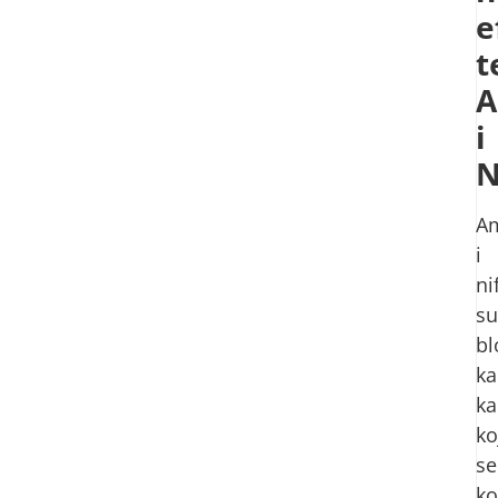
e
t
A
i
N
Am
i
ni
su
bl
ka
ka
ko
se
ko