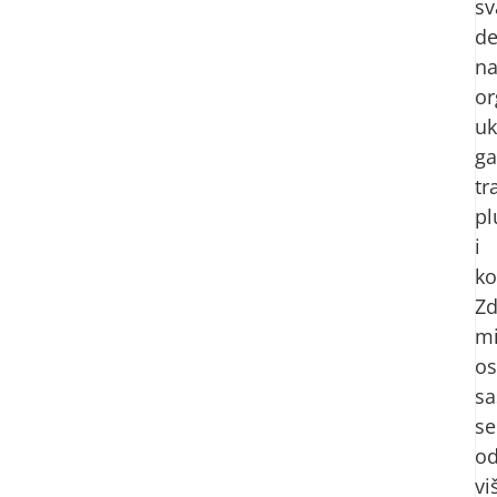
s
de
na
or
uk
ga
tr
pl
i
ko
Zd
m
o
sa
se
o
vi