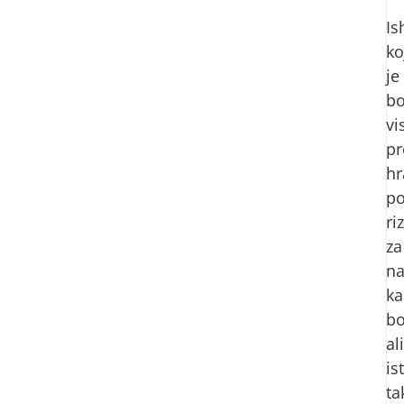
Is
ko
je
bo
vi
p
h
po
ri
za
na
ka
bo
ali
is
ta