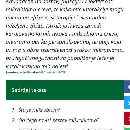
Amiodaron na sastav, funkciju i reaktivnost
mikrobioma creva, te kako ove interakcije mogu
uticati na efikasnost terapije i eventualne
neželjene efekte. Istražujući vezu između
kardiovaskularnih lekova i mikrobioma creva,
otvaramo put ka personalizovanoj terapiji koja
uzima u obzir jedinstvenost svakog mikrobioma,
pružajući mogućnosti za poboljšanje lečenja
kardiovaskularnih bolesti.
Jasmina Jovic Novaković
30. oktobar 2023
Sadržaj teksta
Cr
m
sv
Šta je mikrobiom?
o
Od čega zavisi sastav mikrobioma?
je
je