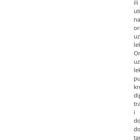
ili
ut
n
or
uz
le
Or
uz
le
pu
kr
di
tr
i
do
d
ta