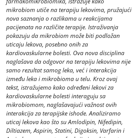
farmakomikrobiomika, istražuje kako
mikrobiom utiče na terapiju lekovima, pružajući
nova saznanja o razlikama u reakcijama
pacijenata na različite terapije. Istraživanja
pokazuju da mikrobiom može biti podložan
uticaju lekova, posebno onih za
kardiovaskularne bolesti. Ova nova disciplina
naglašava da odgovor na terapiju lekovima nije
samo rezultat samog leka, već i interakcija
između leka i mikrobioma u telu. Kroz ovaj
tekst, istražujemo kako određeni lekovi za
kardiovaskularne bolesti interaguju sa
mikrobiomom, naglašavajući važnost ovih
interakcija za terapijske ishode. Analiziramo
uticaj lekova kao što su Amlodipin, Nifedipin,
Diltiazem, Aspirin, Statini, Digoksin, Varfarin i