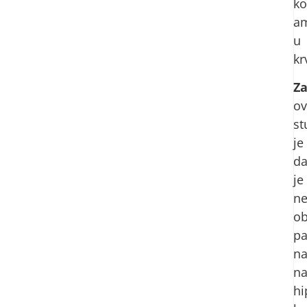
ko
am
u
kr
Za
ov
st
je
d
je
n
ob
pa
n
na
hi