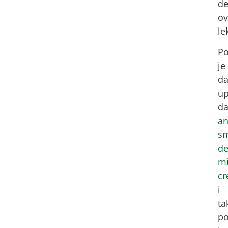
de
ov
le
P
je
d
u
da
an
sm
de
m
cr
i
ta
po