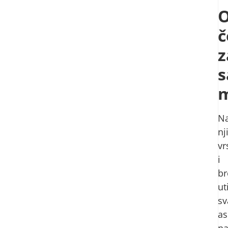
č
z
s
m
N
nj
vr
i
br
ut
sv
as