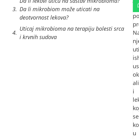
Da li lekovi utiču na sastav mikrobioma?
i
Da li mikrobiom može uticati na
po
deotvornost lekova?
p
Uticaj mikrobioma na terapiju bolesti srca
N
i krvnih sudova
nj
ut
is
us
ok
ali
i
le
ko
se
ko
u