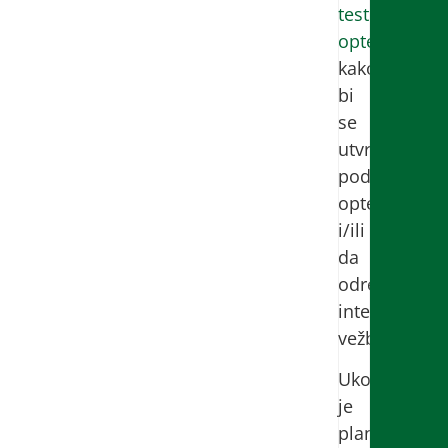
test
opterećenja
kako
bi
se
utvrdilo
podnošenje
opterećenja
i/ili
da
odredio
intenitet
vežbanja.
Ukoliko
je
planiran