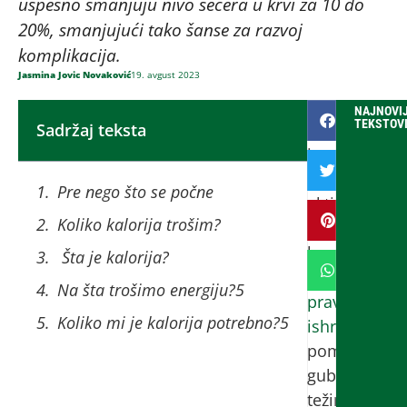
uspešno smanjuju nivo šećera u krvi za 10 do
20%, smanjujući tako šanse za razvoj
komplikacija.
Jasmina Jovic Novaković
19. avgust 2023
NAJNOVIJ
TEKSTOV
Sadržaj teksta
Vežbanje
i
fizička
Pre nego što se počne
aktivnost,
Koliko kalorija trošim?
u
kombinaciji
Šta je kalorija?
sa
Na šta trošimo energiju?5
pravilnom
Koliko mi je kalorija potrebno?5
ishranom
,
pomažu
gubitku
težine