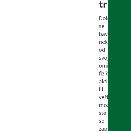
trošim
Dok
se
bavite
nekom
od
svojih
omiljenih
fizičkih
aktivnosti
ili
vežbi,
možda
ste
se
zapitali: