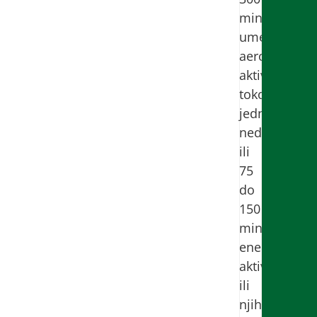
minuta
umerene
aerobne
aktivnosti
tokom
jedne
nedelje
ili
75
do
150
minuta
energične
aktivnosti
ili
njihovu