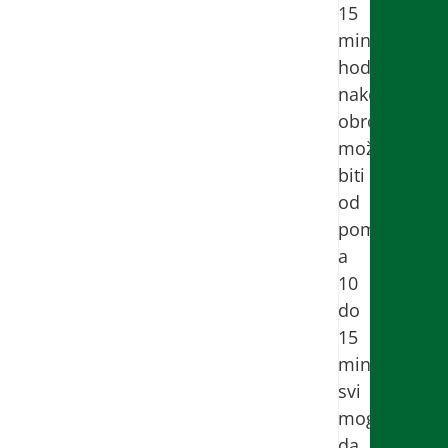
15
minuta
hodanja
nakon
obroka
može
biti
od
pomoći
a
10
do
15
minuta
svi
mogu
da