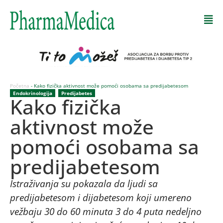
Početna
-
Kako fizička aktivnost može pomoći osobama sa predijabetesom
Endokrinologija
,
Predijabetes
Kako fizička
aktivnost može
pomoći osobama sa
predijabetesom
Istraživanja su pokazala da ljudi sa
predijabetesom i dijabetesom koji umereno
vežbaju 30 do 60 minuta 3 do 4 puta nedeljno