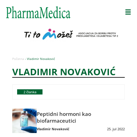
Početna
-
Vladimir Novaković
VLADIMIR NOVAKOVIĆ
2
članka
Peptidni hormoni kao
biofarmaceutici
Vladimir Novaković
25. jul 2022