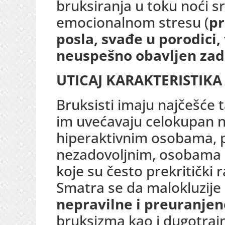
bruksiranja u toku noći
emocionalnom stresu (
pr
posla, svađe u porodici, 
neuspešno obavljen za
UTICAJ KARAKTERISTIKA
Bruksisti imaju najčešće t
im uvećavaju celokupan ni
hiperaktivnim osobama, p
nezadovoljnim, osobama ko
koje su često prekritički
Smatra se da malokluzije 
nepravilne i preuranje
bruksizma kao i dugotraj