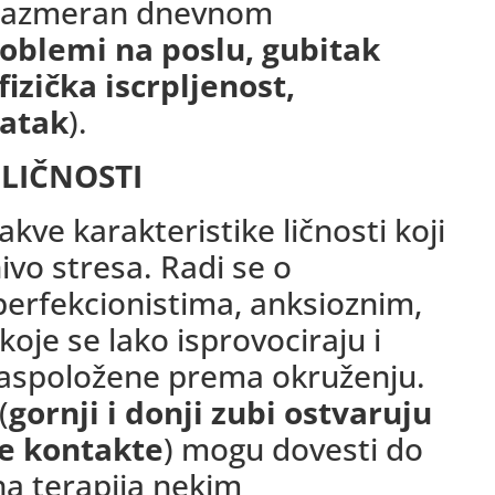
 srazmeran dnevnom
oblemi na poslu, gubitak
fizička iscrpljenost,
datak
).
 LIČNOSTI
akve karakteristike ličnosti koji
vo stresa. Radi se o
erfekcionistima, anksioznim,
je se lako isprovociraju i
 raspoložene prema okruženju.
(
gornji i donji zubi ostvaruju
ne kontakte
) mogu dovesti do
na terapija nekim