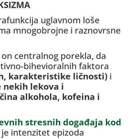
KSIZMA
rafunkcija uglavnom loše
ima mnogobrojne i raznovrsne
e on centralnog porekla, da
tivno-bihevioralnih faktora
h, karakteristike ličnosti)
i
 nekih lekova i
čina alkohola, kofeina i
nevnih stresnih događaja kod
 je intenzitet epizoda