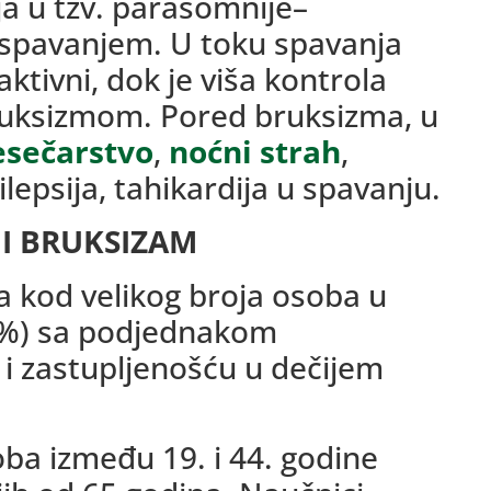
a u tzv. parasomnije–
spavanjem. U toku spavanja
ktivni, dok je viša kontrola
bruksizmom. Pored bruksizma, u
sečarstvo
,
noćni strah
,
lepsija, tahikardija u spavanju.
I BRUKSIZAM
a kod velikog broja osoba u
50%) sa podjednakom
 i zastupljenošću u dečijem
oba između 19. i 44. godine