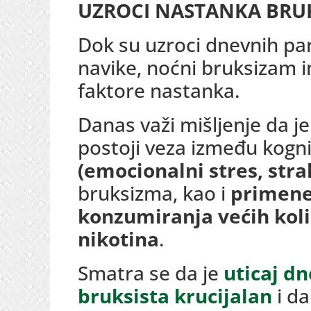
UZROCI NASTANKA BRU
Dok su uzroci dnevnih pa
navike, noćni bruksizam 
faktore nastanka.
Danas važi mišljenje da j
postoji veza između kogni
(emocionalni stres, stra
bruksizma, kao i
primene
konzumiranja većih koli
nikotina
.
Smatra se da je
uticaj d
bruksista krucijalan
i da