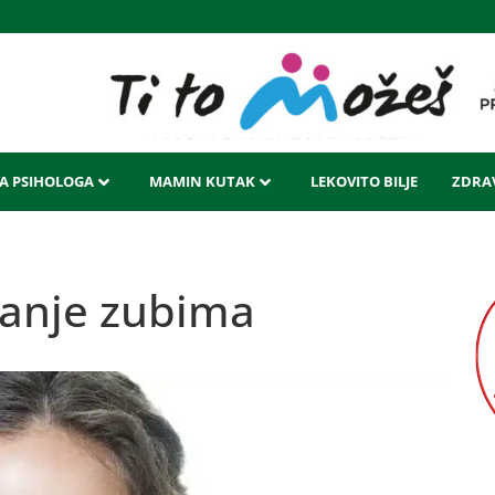
LA PSIHOLOGA
MAMIN KUTAK
LEKOVITO BILJE
ZDRAV
panje zubima