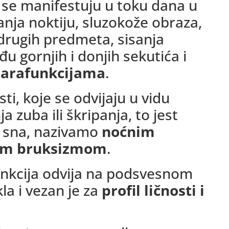
 se manifestuju u toku dana u
kanja noktiju, sluzokože obraza,
a drugih predmeta, sisanja
đu gornjih i donjih sekutića i
arafunkcijama
.
i, koje se odvijaju u vidu
ja zuba ili škripanja, to jest
u sna, nazivamo
noćnim
im bruksizmom
.
unkcija odvija na podsvesnom
la i vezan je za
profil ličnosti i