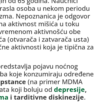
jih od 65 godina. Naučnici
drasla osoba u nekom periodu
izma. Nepoznanica je odgovor
čna aktivnost mišića u toku
tovremenom aktivnošću obe
a (otvarača i zatvarača usta)
e aktivnosti koja je tipična za
redstavlja pojavu noćnog
oba koje konzumiraju određene
upstance
(na primer MDMA
ata koji boluju od
depresije
,
zma
i tarditivne diskinezije
.