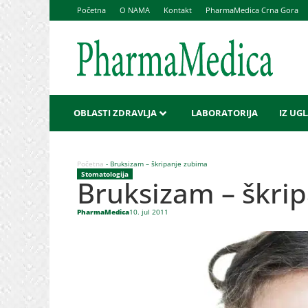
Početna
O NAMA
Kontakt
PharmaMedica Crna Gora
OBLASTI ZDRAVLJA
LABORATORIJA
IZ UG
Početna
-
Bruksizam – škripanje zubima
Stomatologija
Bruksizam – škri
PharmaMedica
10. jul 2011