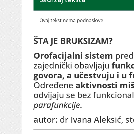
Ovaj tekst nema podnaslove
ŠTA JE BRUKSIZAM?
Orofacijalni sistem
preds
zajednički obavljaju
funkc
govora, a učestvuju i u 
Određene
aktivnosti mi
odvijaju se bez funkcional
parafunkcije
.
autor: dr Ivana Aleksić, 