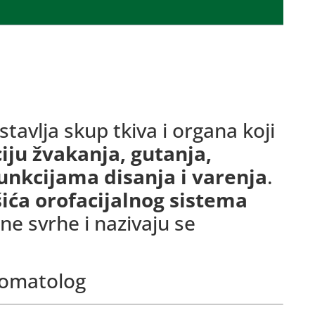
tavlja skup tkiva i organa koji
iju žvakanja, gutanja,
funkcijama disanja i varenja
.
šića orofacijalnog sistema
ne svrhe i nazivaju se
stomatolog