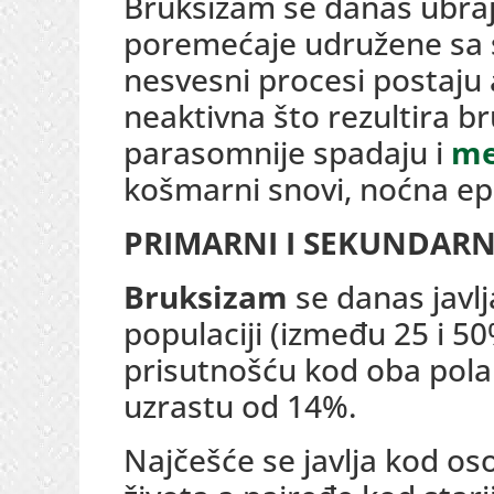
Bruksizam se danas ubraj
poremećaje udružene sa 
nesvesni procesi postaju a
neaktivna što rezultira 
parasomnije spadaju i
me
košmarni snovi, noćna epi
PRIMARNI I SEKUNDARN
Bruksizam
se danas javlj
populaciji (između 25 i 
prisutnošću kod oba pola
uzrastu od 14%.
Najčešće se javlja kod os