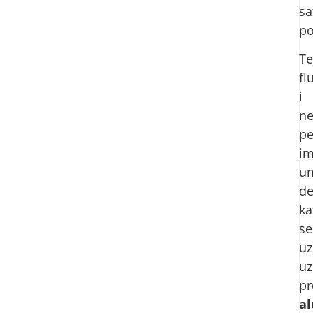
sa
po
Te
fl
i
ne
pe
im
u
de
ka
se
uz
uz
pr
a