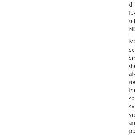
d
l
u 
NE
M
se
sm
d
al
n
in
sa
sv
vr
an
p