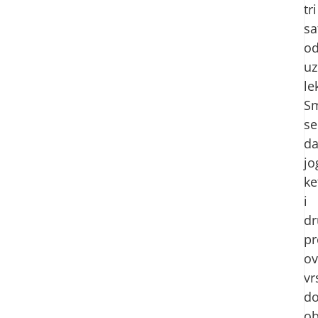
tri
sa
o
uz
le
Sm
se
d
jo
ke
i
dr
pr
ov
vr
do
ob