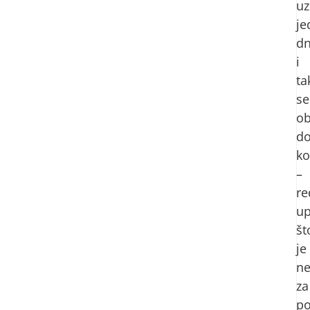
uz
j
d
i
ta
se
ob
do
ko
–
re
up
št
je
n
za
po