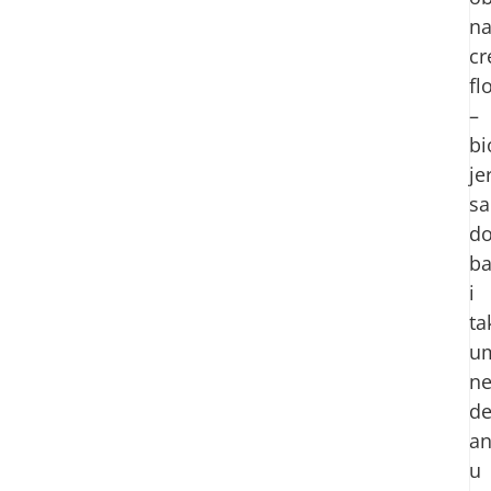
na
cr
fl
–
bi
je
sa
do
ba
i
ta
u
ne
de
an
u