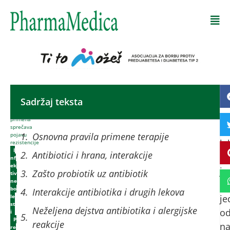
Početna
-
Sadržaj teksta
An
Antibiotici,
pravilna
su
primena
sprečava
gr
Osnovna pravila primene terapije
pojavu
le
rezistencije
I
Antibiotici i hrana, interakcije
či
nf
ek
je
Zašto probiotik uz antibiotik
tiv
ne
ot
bo
Interakcije antibiotika i drugih lekova
le
je
st
Neželjena dejstva antibiotika i alergijske
o
i
,
P
reakcije
na
re