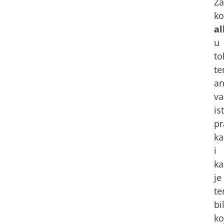
Za
ko
al
u
to
te
an
va
is
pr
ka
i
ka
je
te
bi
ko