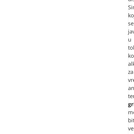
S
ko
se
ja
u
to
ko
al
za
v
an
te
gr
m
bi
v