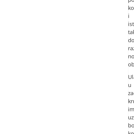
ko
i
is
ta
do
ra
no
ob
Ul
u
za
kr
i
uz
bo
ko