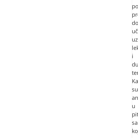
po
pr
do
uč
uz
le
i
du
te
K
su
an
u
pi
sa
ko