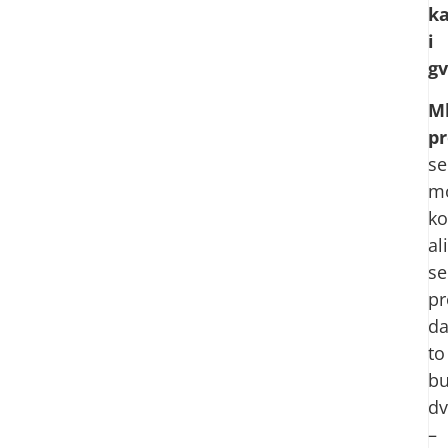
ka
i
g
M
pr
se
m
ko
ali
se
pr
d
to
b
dv
–