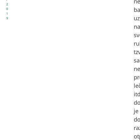
n
2
ba
0
1
uz
9
n
sv
ru
tz
sa
ne
pr
le
itd
do
je
d
ra
ot