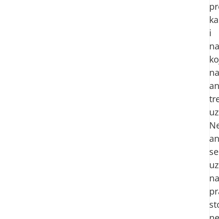
pr
ka
i
n
ko
na
an
tr
uz
Ne
an
se
uz
n
pr
st
ne