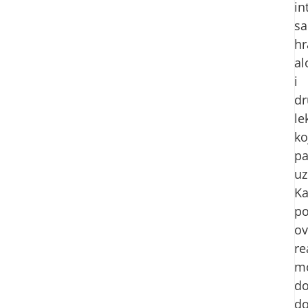
in
sa
h
a
i
d
le
ko
pa
uz
K
po
ov
re
m
do
d