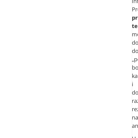
in
Pr
pr
te
m
do
d
„p
bo
ka
i
d
ra
re
n
an