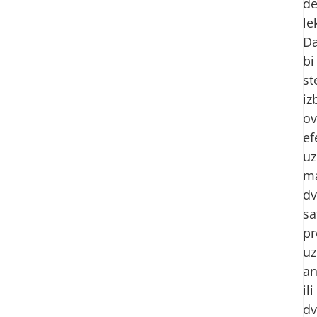
de
le
D
bi
st
iz
ov
ef
uz
m
dv
sa
pr
uz
an
ili
dv