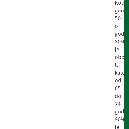
Kod
gener
50-
o
godiš
80%
je
obole
U
katego
od
65
do
74
godin
90%
je