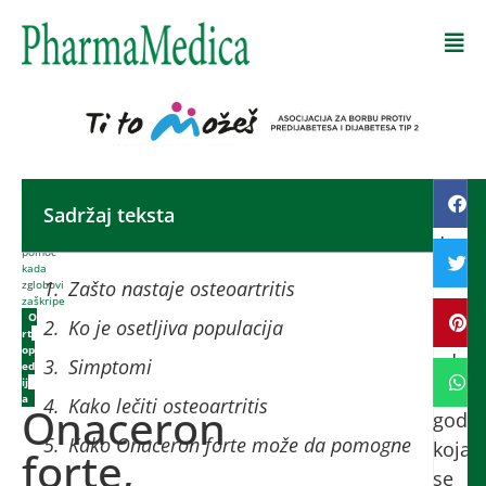
Početna
-
Sadržaj teksta
Goto
Onaceron
forte,
da
pomoć
kada
nema
Zašto nastaje osteoartritis
zglobovi
osob
zaškripe
O
Ko je osetljiva populacija
starij
rt
op
od
Simptomi
ed
ij
30
a
Kako lečiti osteoartritis
Onaceron
godin
Kako Onaceron forte može da pomogne
koja
forte,
se