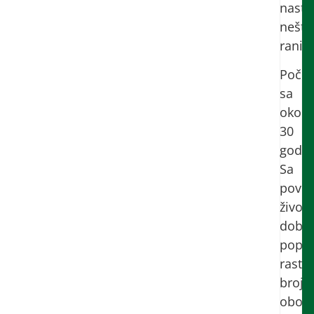
nastu
nešto
ranije
Počin
sa
oko
30
godin
Sa
pove
život
dobi
popul
raste
broj
obole