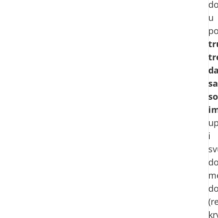
do
u
po
tr
tr
d
sa
s
i
up
i
sv
do
me
do
(r
kr