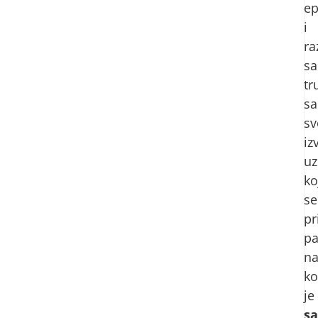
ep
i
ra
sa
tr
sa
sv
iz
uz
ko
se
pr
pa
n
k
je
sa