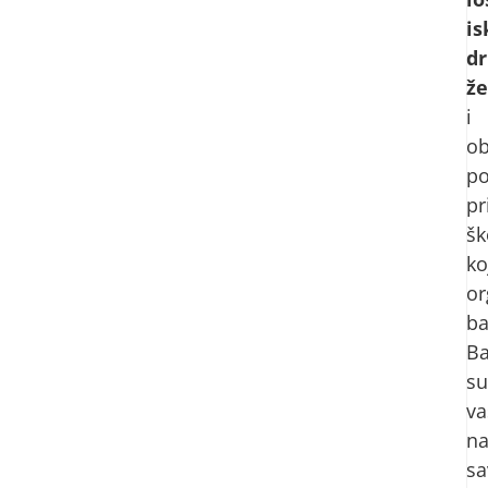
is
dr
ž
i
o
po
pr
šk
ko
or
ba
Ba
su
va
na
sa