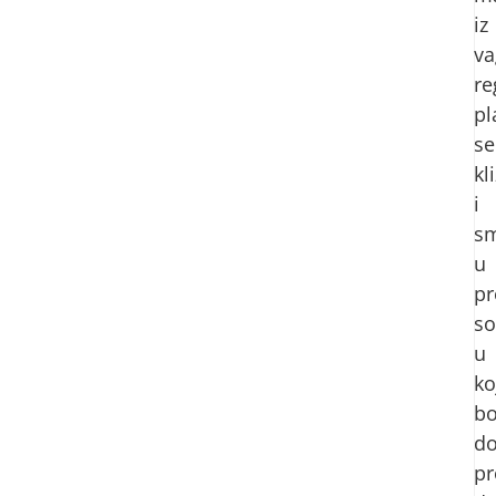
iz
va
re
pl
se
kl
i
s
u
pr
s
u
ko
bo
d
pr