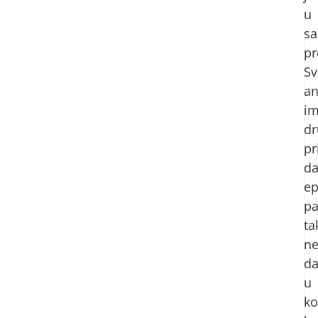
u
s
pr
Sv
an
i
dr
pr
da
ep
p
ta
ne
da
u
ko