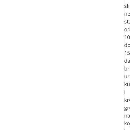
sl
n
st
o
10
d
15
da
br
ur
ku
i
kr
gr
n
ko