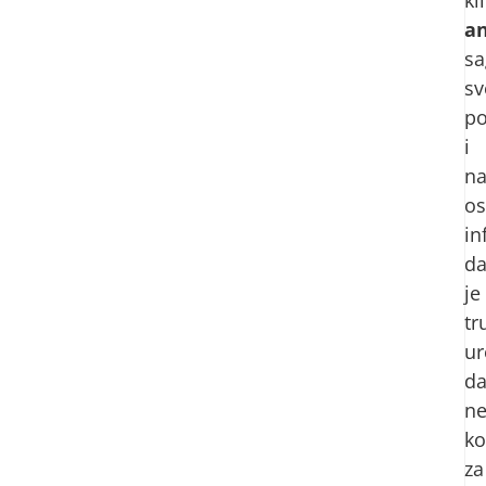
an
sa
sv
po
i
n
o
in
d
je
tr
ur
d
n
ko
za