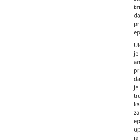
tr
d
pr
ep
Uk
je
an
pr
d
je
tr
ka
za
ep
up
je