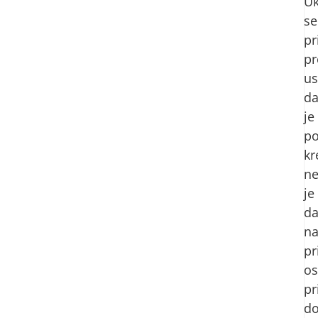
Uk
se
pr
pr
us
d
je
po
kr
n
je
d
n
pr
o
pr
do