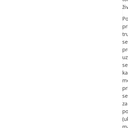
ži
P
pr
tr
se
pr
uz
se
ka
me
pr
se
za
po
(u
ma