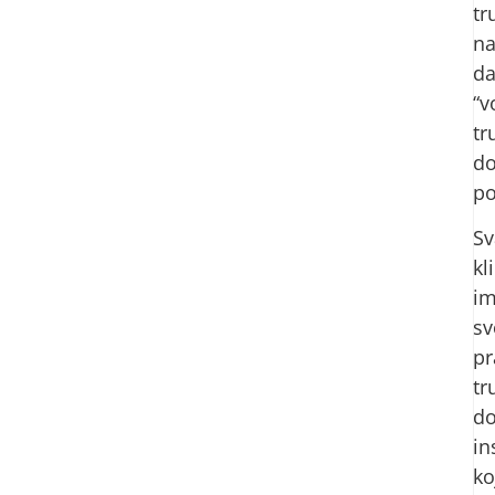
tr
na
d
“v
tr
d
po
Sv
kl
i
sv
pr
tr
do
in
ko