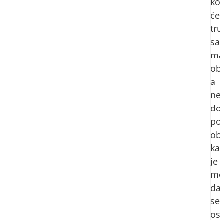
ko
će
tr
s
m
ob
a
ne
d
p
ob
ka
je
m
d
se
os