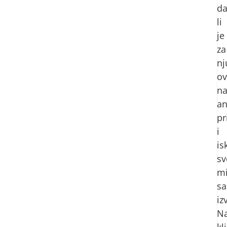
d
li
je
za
nj
ov
na
an
pr
i
is
sv
mi
sa
iz
N
kl