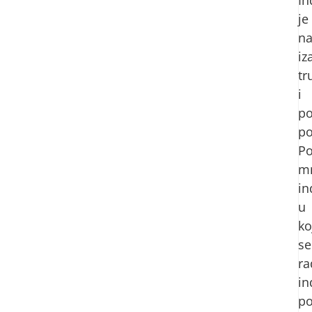
je
n
iz
tr
i
po
po
Po
m
in
u
ko
se
ra
in
po