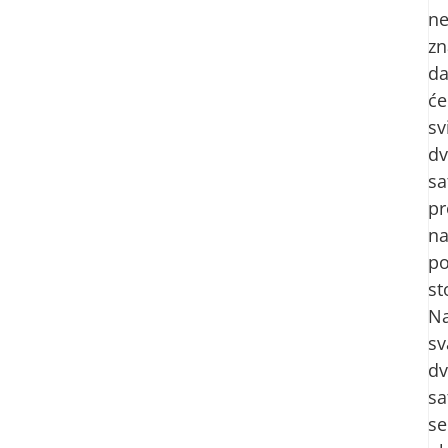
n
zn
d
će
sv
dv
sa
pr
n
p
st
N
sv
dv
sa
se