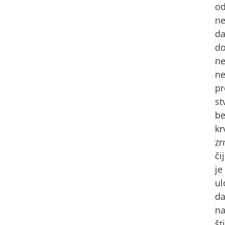
o
ne
d
d
ne
ne
pr
st
be
kr
zr
či
je
ul
d
na
št