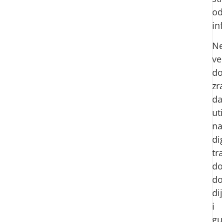
o
in
Ne
ve
do
zr
da
ut
n
di
tr
do
d
di
i
gu