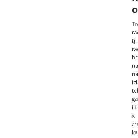
o
Tr
ra
tj.
ra
bo
na
n
iz
te
g
ili
x
zr
ka