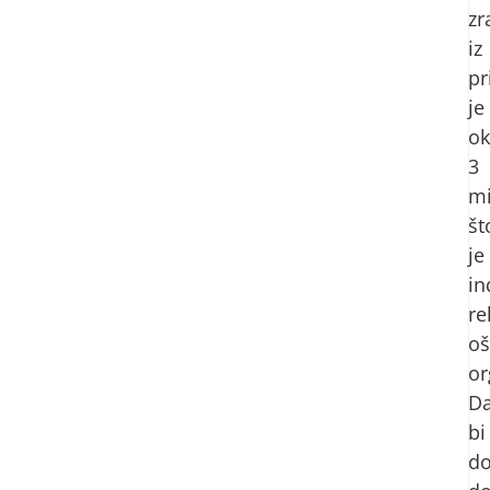
zr
iz
pr
je
o
3
mi
št
je
in
re
oš
or
D
bi
do