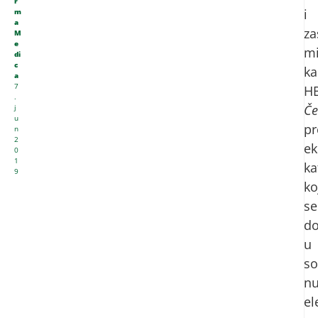
r
i
m
a
za
M
e
mi
di
c
ka
a
7
H
.
Če
j
u
pr
n
2
ek
0
1
ka
9
ko
se
do
u
so
nu
el