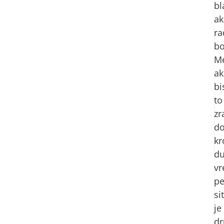
bl
ak
ra
bo
M
ak
bi
to
zr
do
kr
du
vr
pe
si
je
dr