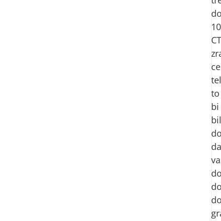
do
10
C
zr
ce
te
to
bi
bi
do
d
va
d
d
do
gr