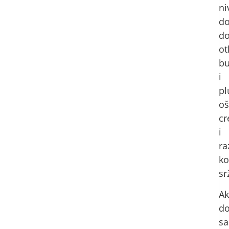
ni
do
d
ot
bu
i
pl
oš
cr
i
ra
ko
sr
A
d
s