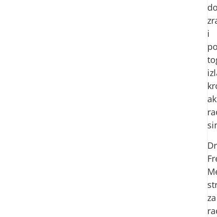
d
zr
i
po
to
iz
kr
ak
ra
si
Dr
Fr
Me
st
za
ra