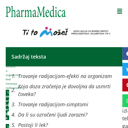
Početna
-
Sadržaj teksta
Tr
Šta
se
ra
dešava
u
o
Trovanje radijacijom-efekti na organizam
organizmu
ra
kod
trovanja
Koja doza zračenja je dovoljna da usmrti
bo
radijacijom
L
čoveka?
na
ab
or
n
Trovanje radijacijom-simptomi
at
or
iz
Da li su ozračeni ljudi zarazni?
ij
te
a
,
Postoji li lek?
g
L