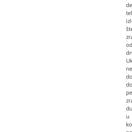
de
te
iz
št
zr
o
dr
Uk
n
d
d
pe
zr
du
u
ko