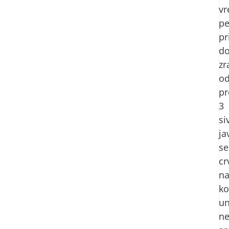
v
pe
pr
do
zr
o
pr
3
si
ja
se
cr
n
ko
un
ne