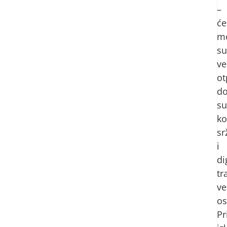
–
će
m
su
v
ot
d
su
ko
sr
i
di
tr
v
os
Pr