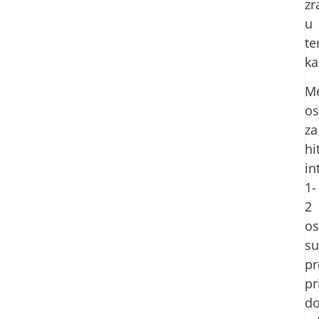
zr
u
te
ka
M
os
za
hi
in
1-
2
o
su
pr
pr
d