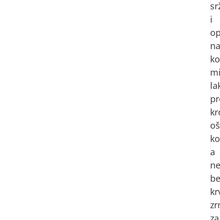
sr
i
op
n
ko
mi
la
pr
kr
oš
ko
a
n
be
kr
zr
za