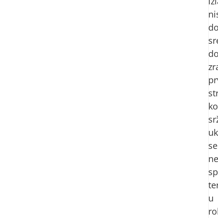
iz
ni
d
sr
d
zr
pr
st
ko
sr
uk
se
n
sp
te
u
ro