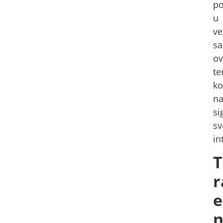
po
u
ve
sa
o
t
ko
na
si
sv
in
T
r
e
n