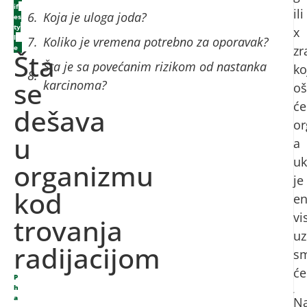
if
ili
Koja je uloga joda?
es
ty
x
l
Koliko je vremena potrebno za oporavak?
e
zr
Šta
Šta je sa povećanim rizikom od nastanka
ko
se
karcinoma?
oš
će
dešava
or
u
a
uk
organizmu
je
kod
en
vi
trovanja
uz
radijacijom
sm
će
P
h
a
N