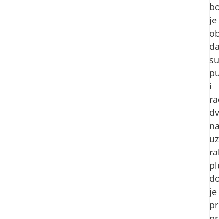
bo
je
ob
d
su
pu
i
ra
dv
na
uz
ra
pl
d
je
p
p