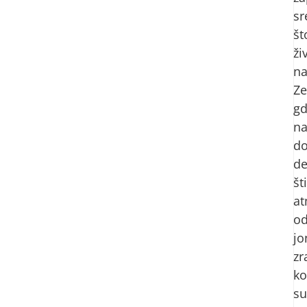
sr
št
ži
n
Ze
g
na
d
d
šti
at
o
jo
zr
k
su