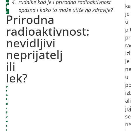
rudnike kad je i prirodna radioaktivnost
ty
ka
l
opasna i kako to može utiče na zdravlje?
e
je
Prirodna
u
radioaktivnost:
pi
pr
nevidljivi
ra
neprijatelj
Iz
je
ili
n
lek?
u
po
p
r
iz
o
f.
ali
d
jo
r
S
se
v
e
n
t
l