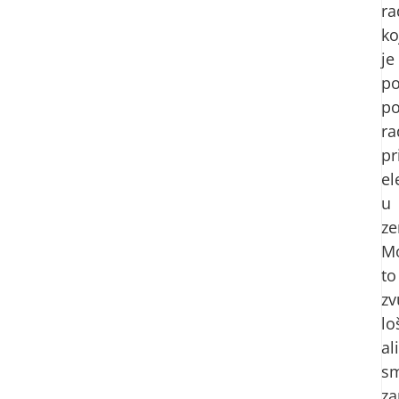
ra
ko
je
po
po
ra
pr
el
u
ze
M
to
zv
lo
ali
s
za