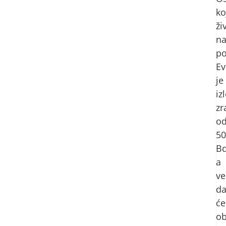
ko
ži
n
po
Ev
je
iz
zr
o
50
B
a
ve
d
će
ob