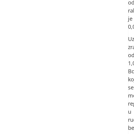
o
ra
je
0,
U
zr
o
1,
B
ko
se
m
re
u
ru
be