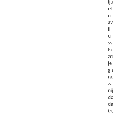
lj
iz
u
av
ili
u
sv
K
zr
je
gl
ra
za
ni
d
d
tr