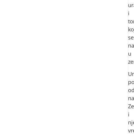
ur
i
to
ko
se
na
u
ze
Ur
po
o
na
Ze
i
nj
v