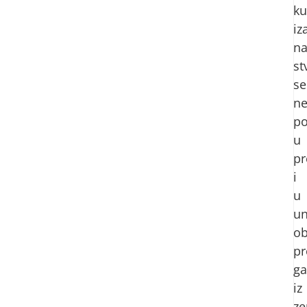
ku
iz
na
st
se
ne
po
u
pr
i
u
un
ob
pr
ga
iz
ze