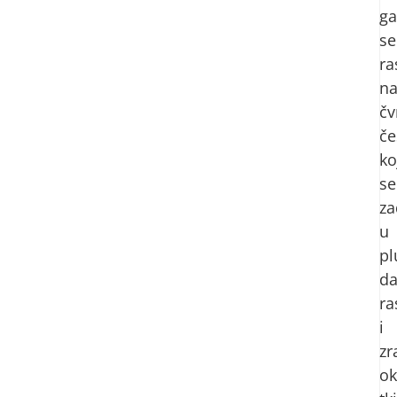
ga
se
ra
n
čv
če
ko
se
za
u
pl
da
ra
i
zr
ok