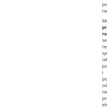
po
ra
M
pr
ra
se
re
sp
ia
po
i
po
o
ra
pr
el