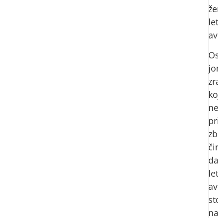
že
le
av
O
jo
zr
ko
n
p
zb
či
d
le
av
st
n