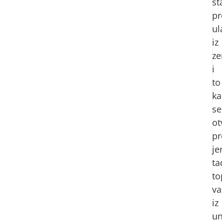
st
pr
ul
iz
ze
i
to
ka
se
ot
pr
je
ta
to
va
iz
un