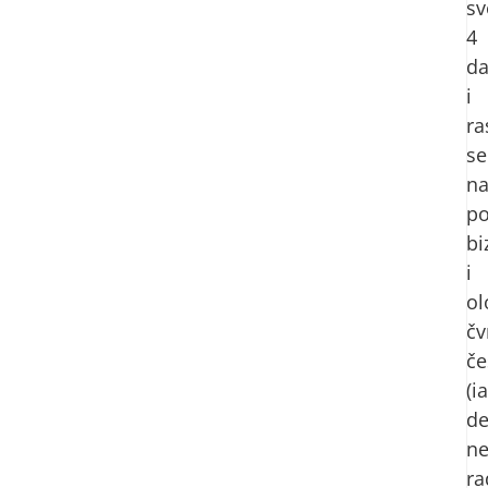
sv
4
da
i
ra
se
n
po
bi
i
ol
čv
če
(i
de
ne
ra