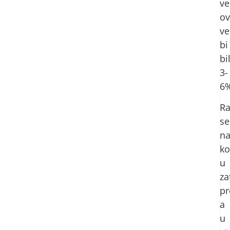
ve
ov
ve
bi
bi
3-
6%
R
se
na
ko
u
za
pr
a
u