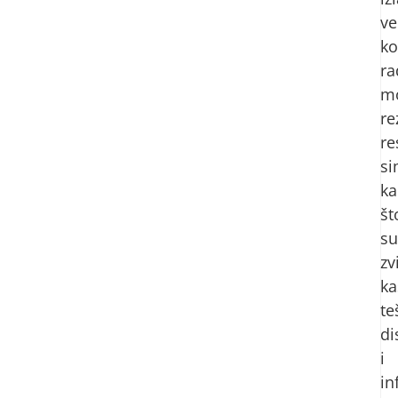
ve
ko
ra
m
re
re
s
ka
št
su
zv
ka
te
di
i
in