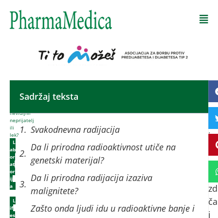
Početna
-
Sadržaj teksta
Ra
Prirodna
radioaktivnost:
zr
nevidljivi
neprijatelj
uv
Svakodnevna radijacija
ili
i
lek?
L
Da li prirodna radioaktivnost utiče na
št
ab
or
genetski materijal?
po
at
or
p
Da li prirodna radijacija izaziva
ij
a
zd
malignitete?
,
ča
L
Zašto onda ljudi idu u radioaktivne banje i
if
i
es