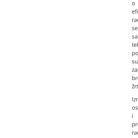
o
ef
ra
se
sa
te
po
su
za
br
žr
I
os
i
pr
ra