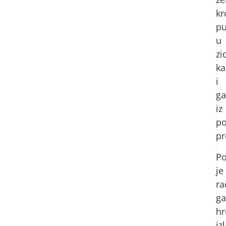
kr
pu
u
zi
ka
i
ga
iz
p
pr
Po
je
ra
ga
hr
iz