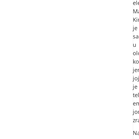
el
Ma
Ki
je
sa
u
o
ko
je
jo
je
te
em
jo
zr
N