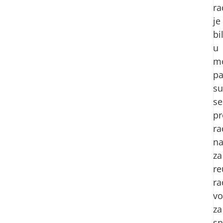
ra
je
bi
u
m
p
su
se
pr
ra
na
za
re
ra
v
za
sn