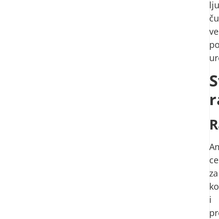
lj
ču
ve
p
ur
S
r
R
Am
ce
za
ko
i
pr