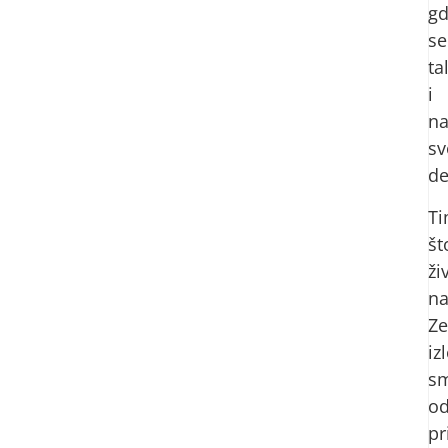
g
se
ta
i
na
sv
de
T
št
ži
n
Ze
iz
s
od
pr