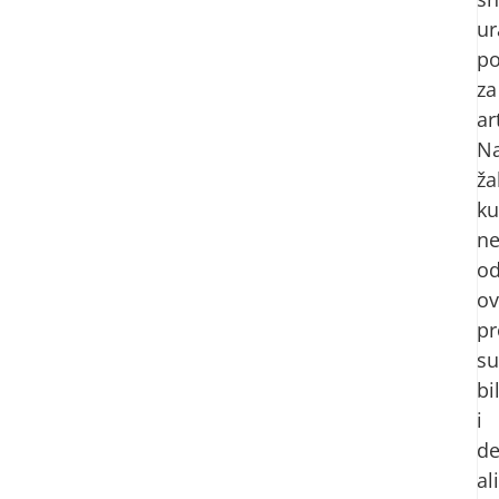
ur
po
za
art
N
ža
ku
ne
o
ov
pr
su
bil
i
de
ali