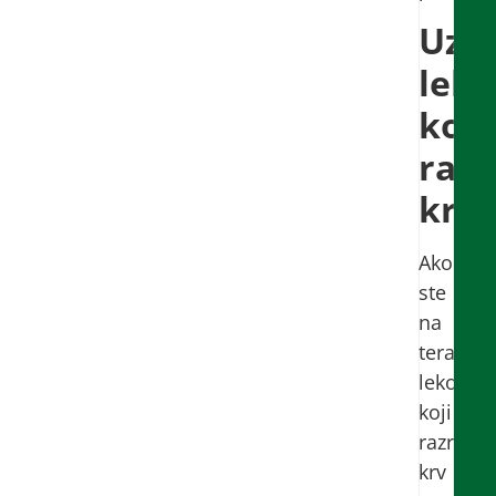
Uzi
lek
koji
razr
krv
Ako
ste
na
terapiji
lekovim
koji
razređu
krv