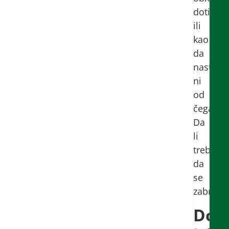
doticanj
ili
kao
da
nastaju
ni
od
čega.
Da
li
treba
da
se
zabrinet
Dod