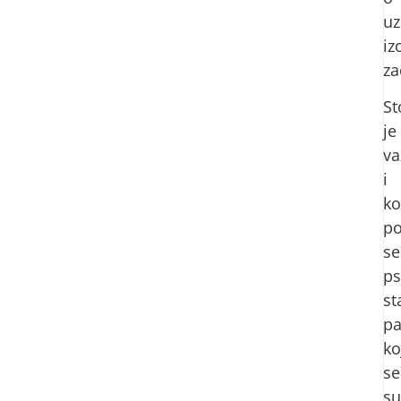
uz
iz
za
St
je
va
i
ko
po
se
ps
st
pa
ko
se
su