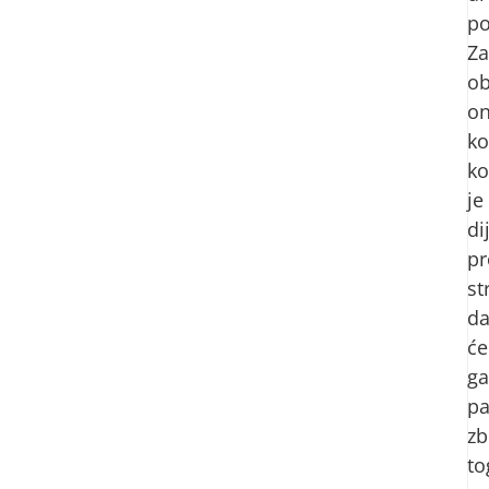
po
Za
ob
on
k
ko
je
di
p
st
d
će
ga
pa
zb
to