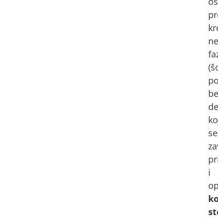
o
pr
kr
ne
fa
(š
po
be
de
ko
se
za
pr
i
o
k
st