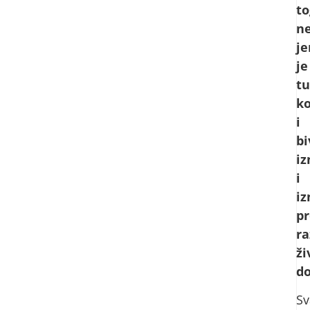
to
n
je
je
t
k
i
bi
iz
i
iz
pr
ra
ži
d
S