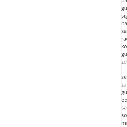
pa
gu
si
na
sa
ra
ko
gu
zd
i
se
za
gu
o
sa
so
m