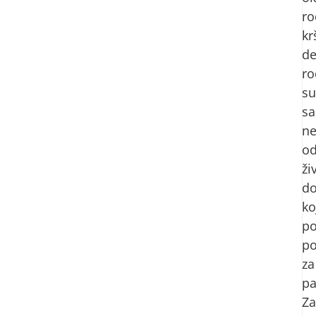
ro
kr
de
ro
su
s
ne
o
ži
do
ko
po
p
za
pa
Za