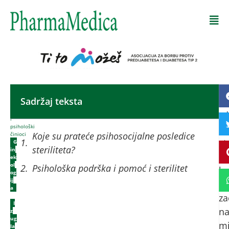
Početna
-
Sadržaj teksta
Sv
Izostanak
začeća
zd
i
psihološki
or
Koje su prateće psihosocijalne posledice
činioci
st
G
steriliteta?
in
de
ek
ol
Psihološka podrška i pomoć i sterilitet
ka
og
ij
iz
a
,
za
I
n
z
ug
m
la