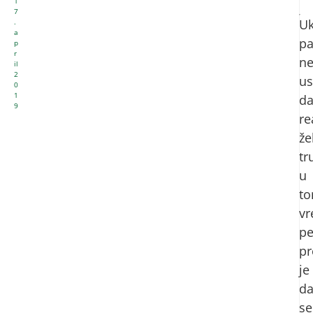
1
7
Uk
.
a
pa
p
r
n
il
2
us
0
1
d
9
re
že
tr
u
t
v
pe
pr
je
d
se