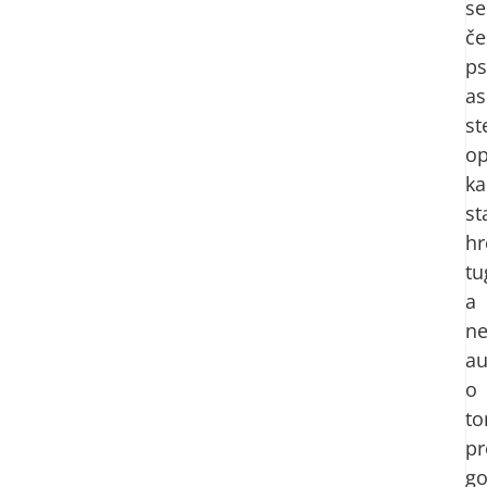
se
če
ps
as
st
op
ka
st
hr
tu
a
ne
au
o
t
p
go