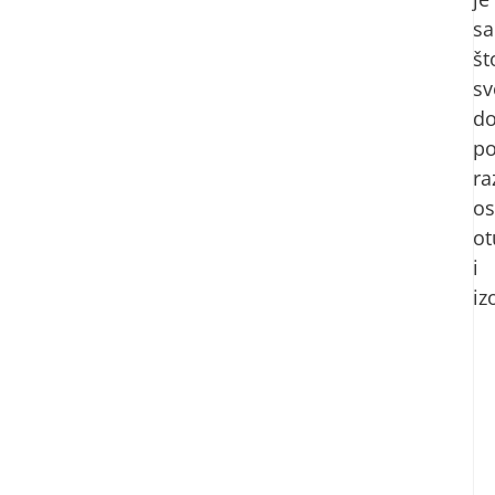
sa
št
sv
d
po
ra
os
ot
i
iz