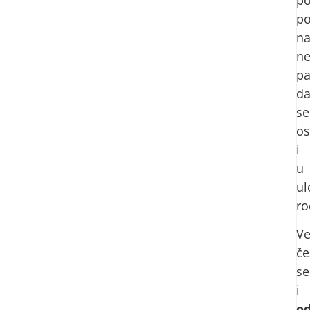
po
po
n
n
pa
d
se
os
i
u
ul
ro
V
če
se
i
o