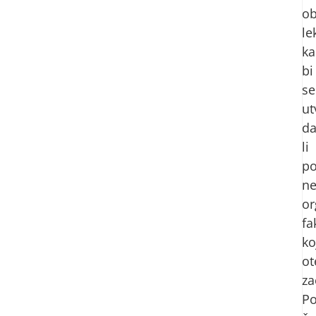
ob
le
ka
bi
se
ut
d
li
po
ne
or
fa
ko
ot
za
Po