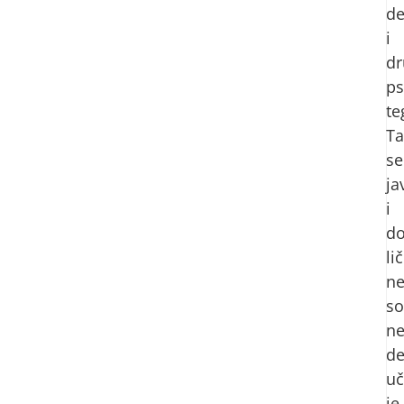
de
i
d
ps
te
T
se
ja
i
do
li
ne
so
ne
de
uč
je