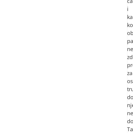
ča
i
ka
k
o
pa
n
zd
pr
za
os
tr
d
nj
n
do
T