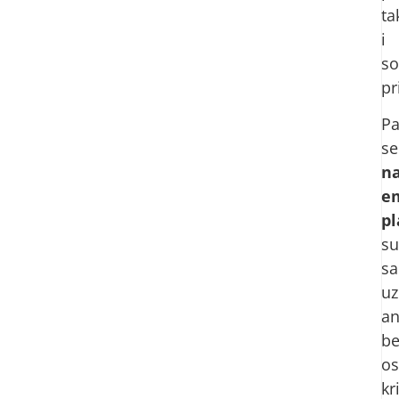
ta
i
so
pr
Pa
se
n
e
p
su
sa
uz
an
b
o
kr