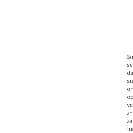
Sm
se
d
su
on
o
ve
zn
za
fu