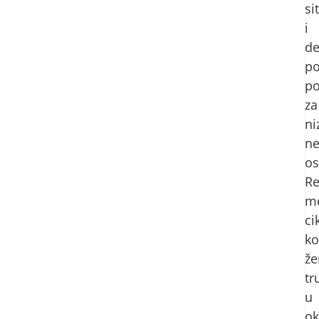
si
i
de
po
p
za
ni
ne
os
Re
m
ci
k
že
tr
u
ok