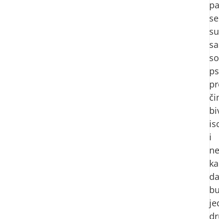
pa
se
su
sa
so
ps
p
č
bi
is
i
n
ka
d
b
je
d