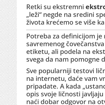
Retki su ekstremni
ekstr
„leži“ negde na sredini sp
života krećemo se više ka
Potreba za definicijom je
savremenog čovečanstva 
etiketu, ali podela na eks
svega da nam pomogne d
Sve popularniji testovi lič
na internetu, daće vam vr
pripadate. A kada „ustanov
opis svoje ličnosti javljaj
naći dobar odgovor na ot