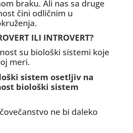
nom braku. Ali nas sa druge
ost čini odličnim u
 okruženja.
TROVERT ILI INTROVERT?
nost su biološki sistemi koje
oj meri.
loški sistem osetljiv na
ost biološki sistem
čovečanstvo ne bi daleko