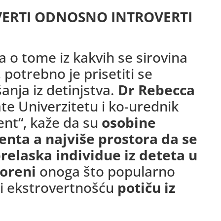
VERTI ODNOSNO INTROVERTI
ka o tome iz kakvih se sirovina
potrebno je prisetiti se
anja iz detinjstva.
Dr Rebecca
te Univerzitetu i ko-urednik
nt“, kaže da su
osobine
enta a najviše prostora da se
relaska individue iz deteta u
oreni
onoga što popularno
i ekstrovertnošću
potiču iz