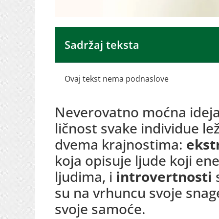
Sadržaj teksta
Ovaj tekst nema podnaslove
Neverovatno moćna ideja
ličnost svake individue l
dvema krajnostima:
ekst
koja opisuje ljude koji en
ljudima, i
introvertnosti
s
su na vrhuncu svoje snag
svoje samoće.