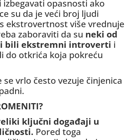
i izbegavati opasnosti ako
ce su da je veći broj ljudi
s ekstrovertnost više vrednuje
treba zaboraviti da su
neki od
i bili ekstremni introverti
i
li do otkrića koja pokreću
 se vrlo često vezuje činjenica
apadni.
ROMENITI?
eliki ključni događaji u
ičnosti.
Pored toga