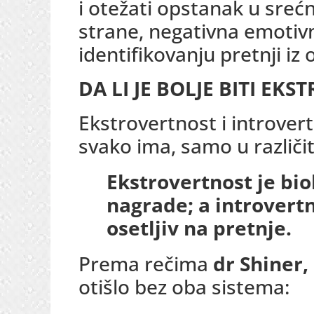
i otežati opstanak u sreć
strane, negativna emotivn
identifikovanju pretnji iz
DA LI JE BOLJE BITI EKS
Ekstrovertnost i introvert
svako ima, samo u različit
Ekstrovertnost je bio
nagrade; a introvertn
osetljiv na pretnje.
Prema rečima
dr Shiner,
otišlo bez oba sistema: