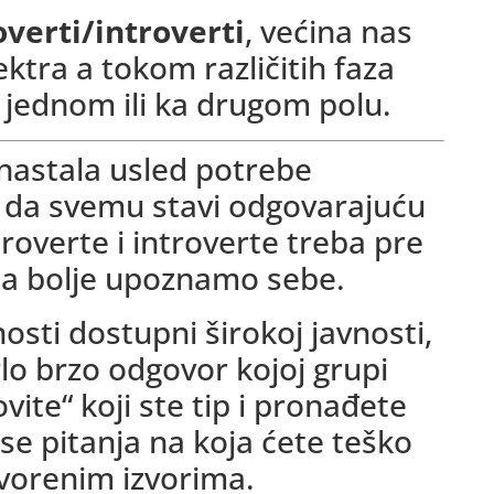
overti/introverti
, većina nas
ektra a tokom različitih faza
 jednom ili ka drugom polu.
 nastala usled potrebe
da svemu stavi odgovarajuću
troverte i introverte treba pre
a bolje upoznamo sebe.
nosti dostupni širokoj javnosti,
lo brzo odgovor kojoj grupi
ite“ koji ste tip i pronađete
u se pitanja na koja ćete teško
vorenim izvorima.