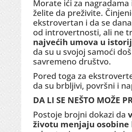
Morate ići za nagradama 
želite da preživite. Činjeni
ekstrovertan i da se dana
od introvertnosti, ali ne 
najvećih umova u istorij
da su u svojoj samoći doš
savremeno društvo.
Pored toga za ekstroverte
da su brbljivi, površni i n
DA LI SE NEŠTO MOŽE P
Postoje brojni dokazi da
v
životu menjaju osobine l