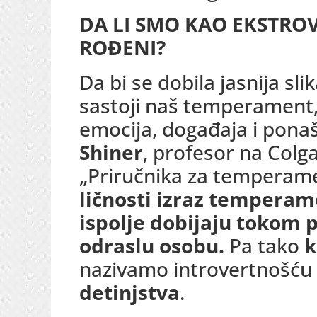
DA LI SMO KAO EKSTRO
ROĐENI?
Da bi se dobila jasnija sli
sastoji naš temperament, 
emocija, događaja i ponaš
Shiner
, profesor na Colga
„Priručnika za temperame
ličnosti izraz temperam
ispolje dobijaju tokom p
odraslu osobu.
Pa tako
k
nazivamo introvertnošću 
detinjstva
.