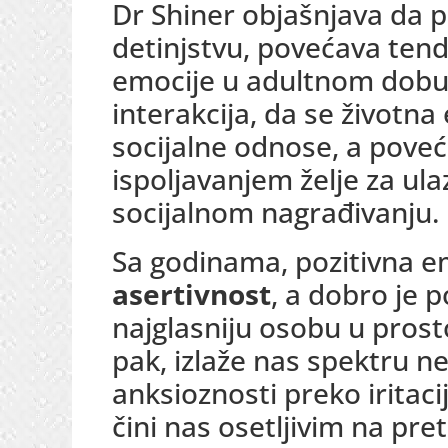
Dr Shiner objašnjava da p
detinjstvu, povećava tend
emocije u adultnom dobu,
interakcija, da se životna
socijalne odnose, a poveć
ispoljavanjem želje za ula
socijalnom nagrađivanju.
Sa godinama, pozitivna em
asertivnost
, a dobro je 
najglasniju osobu u prost
pak, izlaže nas spektru ne
anksioznosti preko iritacij
čini nas osetljivim na pr