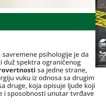
 savremene psihologije je da
eži duž spektra ograničenog
rovertnosti
sa jedne strane,
ergiju vuku iz odnosa sa drugim
a druge, koja opisuje ljude koji
e i sposobnosti unutar tvrđave