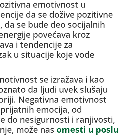
ozitivna emotivnost u
encije da se dožive pozitivne
 da se bude deo socijalnih
 energije povećava kroz
ava i tendencije za
zak u situacije koje vode
otivnost se izražava i kao
poznato da ljudi uvek slušaju
oriji. Negativna emotivnost
prijatnih emocija, od
e do nesigurnosti i ranjivosti,
etnje, može nas
omesti u poslu