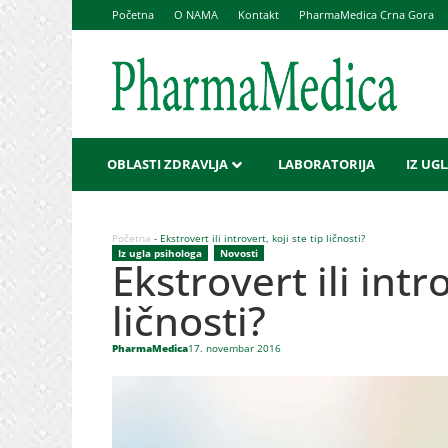
Početna
O NAMA
Kontakt
PharmaMedica Crna Gora
OBLASTI ZDRAVLJA
LABORATORIJA
IZ UG
Početna
-
Ekstrovert ili introvert, koji ste tip ličnosti?
Iz ugla psihologa
,
Novosti
Ekstrovert ili intro
ličnosti?
PharmaMedica
17. novembar 2016