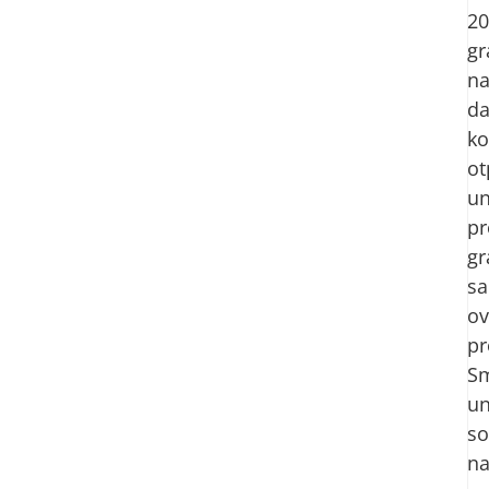
20
g
n
d
ko
ot
un
pr
gr
sa
ov
pr
Sm
u
so
n