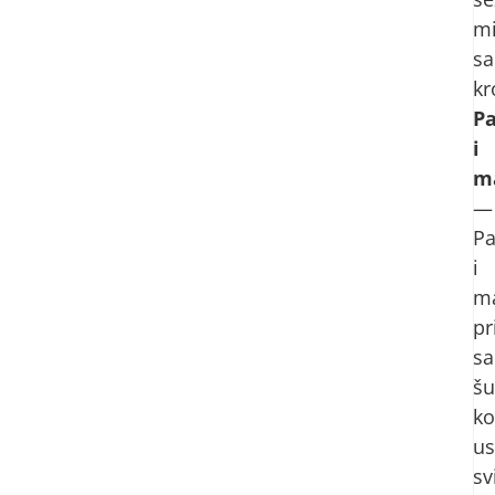
mi
sa
kr
Pa
i
m
—
Pa
i
m
pr
sa
š
ko
us
sv