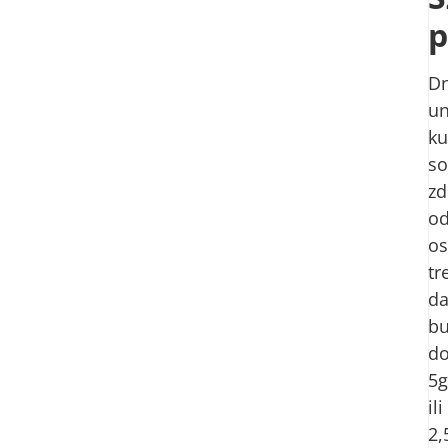
p
Dn
u
ku
so
zd
od
o
tr
d
b
d
5g
ili
2,