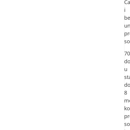
Ča
i
b
u
pr
so
7
do
u
st
d
8
me
ko
pr
so