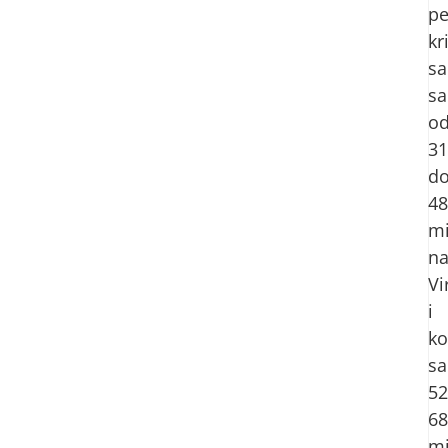
pe
kr
s
sa
o
31
d
48
mi
na
Vi
i
ko
sa
52
68
mi