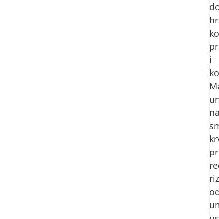
do
hr
k
pr
i
ko
Ma
u
na
sm
kr
pr
re
ri
o
um
us