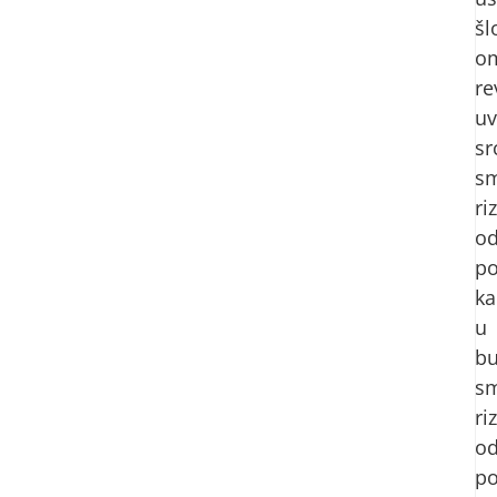
šl
o
re
u
sr
sm
ri
o
po
k
u
bu
sm
ri
o
po