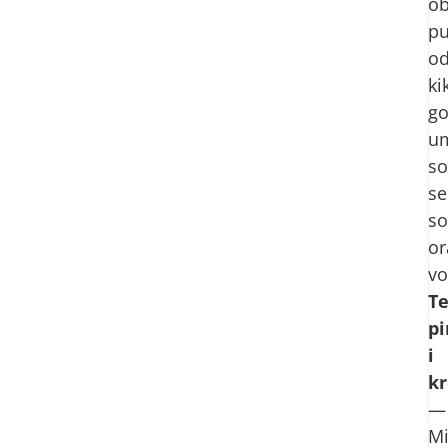
ob
pu
o
ki
go
um
so
s
so
or
vo
Te
pi
i
k
—
Mi