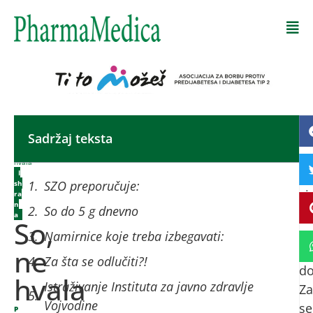
Početna
-
Sadržaj teksta
Sl
So,
ne
n
hvala
I
st
SZO preporučuje:
sh
si
ra
n
So do 5 g dnevno
tr
a
So,
us
Namirnice koje treba izbegavati:
ne
sr
Za šta se odlučiti?!
do
hvala
Istraživanje Instituta za javno zdravlje
Za
Vojvodine
se
P