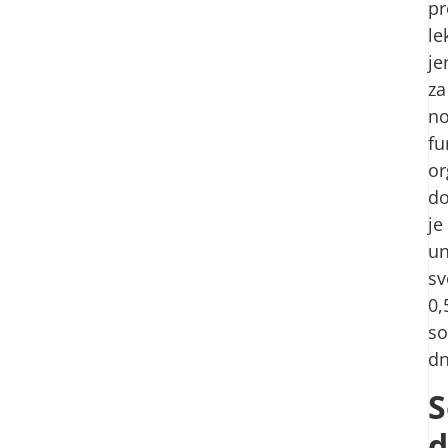
pr
le
je
za
n
fu
or
do
je
un
sv
0,
so
dn
S
d