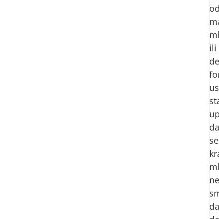
o
ma
m
ili
de
fo
us
st
up
d
se
kr
m
n
s
da