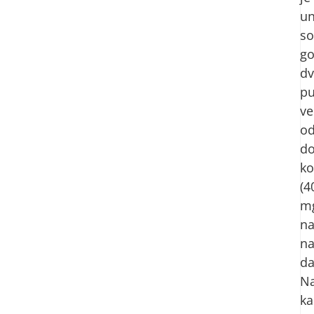
u
so
go
dv
pu
ve
o
do
ko
(4
m
na
n
da
Na
ka