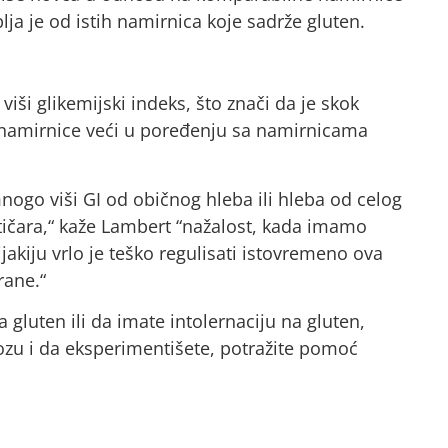
ja je od istih namirnica koje sadrže gluten.
viši glikemijski indeks, što znači da je skok
 namirnice veći u poređenju sa namirnicama
ogo viši GI od običnog hleba ili hleba od celog
tičara,“ kaže Lambert “nažalost, kada imamo
ijakiju vrlo je teško regulisati istovremeno ova
rane.“
a gluten ili da imate intolernaciju na gluten,
ozu i da eksperimentišete, potražite pomoć