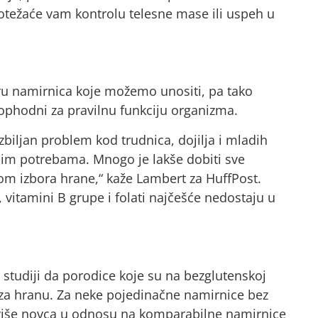
težaće vam kontrolu telesne mase ili uspeh u
oru namirnica koje možemo unositi, pa tako
eophodni za pravilnu funkciju organizma.
zbiljan problem kod trudnica, dojilja i mladih
vnim potrebama. Mnogo je lakše dobiti sve
om izbora hrane,“ kaže Lambert za HuffPost.
a, vitamini B grupe i folati najčešće nedostaju u
j studiji da porodice koje su na bezglutenskoj
 za hranu. Za neke pojedinačne namirnice bez
% više novca u odnosu na komparabilne namirnice