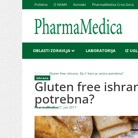
Početna
O NAMA
Kontakt
PharmaMedica Crna Gora
OBLASTI ZDRAVLJA
LABORATORIJA
IZ UG
Početna
-
Gluten free ishrana: Da li Vam je zaista potrebna?
Ishrana
Gluten free ishran
potrebna?
PharmaMedica
27. jun 2017