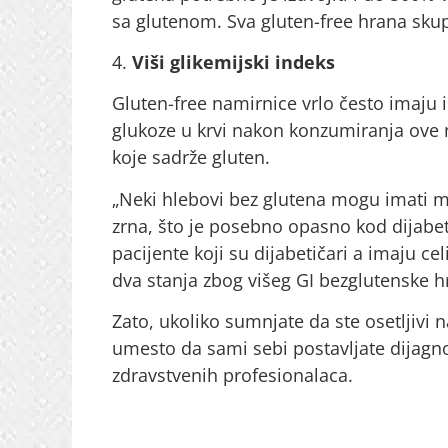
sa glutenom. Sva gluten-free hrana skupl
4.
Viši glikemijski indeks
Gluten-free namirnice vrlo često imaju i 
glukoze u krvi nakon konzumiranja ove
koje sadrže gluten.
„Neki hlebovi bez glutena mogu imati mn
zrna, što je posebno opasno kod dijabe
pacijente koji su dijabetičari a imaju cel
dva stanja zbog višeg GI bezglutenske h
Zato, ukoliko sumnjate da ste osetljivi n
umesto da sami sebi postavljate dijagn
zdravstvenih profesionalaca.