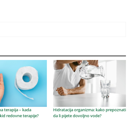
na terapija – kada
Hidratacija organizma: kako prepoznati
kid redovne terapije?
da li pijete dovoljno vode?