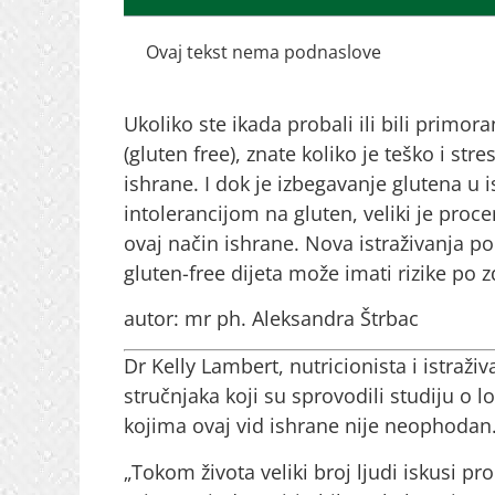
Ovaj tekst nema podnaslove
Ukoliko ste ikada probali ili bili primor
(gluten free), znate koliko je teško i s
ishrane. I dok je izbegavanje glutena u 
intolerancijom na gluten, veliki je proc
ovaj način ishrane. Nova istraživanja p
gluten-free dijeta može imati rizike po 
autor: mr ph. Aleksandra Štrbac
Dr Kelly Lambert, nutricionista i istraž
stručnjaka koji su sprovodili studiju o l
kojima ovaj vid ishrane nije neophodan.
„Tokom života veliki broj ljudi iskusi p