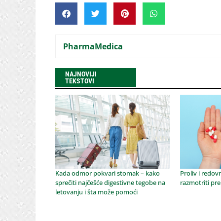
PharmaMedica
NAJNOVIJI
TEKSTOVI
Kada odmor pokvari stomak – kako
Proliv i redov
sprečiti najčešće digestivne tegobe na
razmotriti pre
letovanju i šta može pomoći