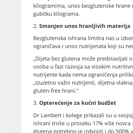
kilogramima, unos bezglutenske hrane o
gubitku kilograma.
2.
Smanjen unos hranljivih materija
Bezglutenska ishrana limitra nas u izb
ograničava i unos nutrijenata koji su n
„Dijeta bez glutena može predstavljati o
osoba u fazi razvoja sa visokim nutriti
nutrijente kada nema ograničenja prilik
„Izuzetno važni nutrijenti, dijetna vlakn
gluten-free hrani.“
3.
Opterećenje za kućni budžet
Dr Lambert i kolege prikazali su u svojo
ishrani troše u proseku 17% više novca
glutena potrebno je izdvojiti i do 500