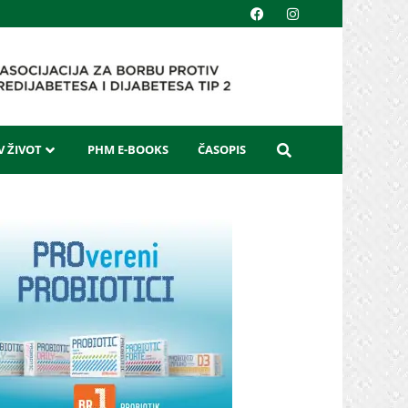
 ŽIVOT
PHM E-BOOKS
ČASOPIS