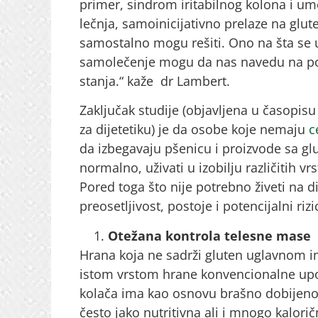
primer, sindrom iritabilnog kolona i ume
lečnja, samoinicijativno prelaze na glu
samostalno mogu rešiti. Ono na šta se u
samolečenje mogu da nas navedu na po
stanja.“ kaže dr Lambert.
Zaključak studije (objavljena u časopis
za dijetetiku) je da osobe koje nemaju
c
da izbegavaju pšenicu i proizvode sa gl
normalno, uživati u izobilju različitih vr
Pored toga što nije potrebno živeti na
preosetljivost, postoje i potencijalni ri
Otežana kontrola telesne mase
Hrana koja ne sadrži gluten uglavnom 
istom vrstom hrane konvencionalne upot
kolača ima kao osnovu brašno dobijeno 
često jako nutritivna ali i mnogo kalori