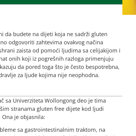
ani da budete na dijeti koja ne sadrži gluten
tresno odgovoriti zahtevima ovakvog načina
ishrani zaista od pomoći ljudima sa celijakijom i
enat onih koji iz pogrešnih razloga primenjuju
okazuju da pored toga što je često bespotrebna,
zdravlje za ljude kojima nije neophodna.
ivač sa Univerziteta Wollongong deo je tima
ošim stranama gluten free dijete kod ljudi
 Ona je objasnila:
robleme sa gastrointestinalnim traktom, na