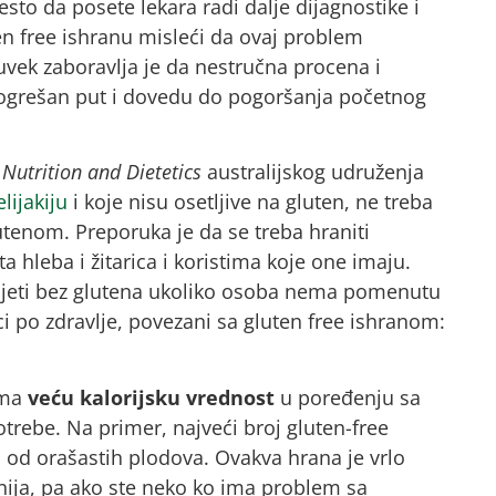
sto da posete lekara radi dalje dijagnostike i
ten free ishranu misleći da ovaj problem
vek zaboravlja je da nestručna procena i
grešan put i dovedu do pogoršanja početnog
u
Nutrition and Dietetics
australijskog udruženja
elijakiju
i koje nisu osetljive na gluten, ne treba
utenom. Preporuka je da se treba hraniti
sta hleba i žitarica i koristima koje one imaju.
 dijeti bez glutena ukoliko osoba nema pomenutu
zici po zdravlje, povezani sa gluten free ishranom:
ima
veću kalorijsku vrednost
u poređenju sa
rebe. Na primer, najveći broj gluten-free
od orašastih plodova. Ovakva hrana je vrlo
čnija, pa ako ste neko ko ima problem sa