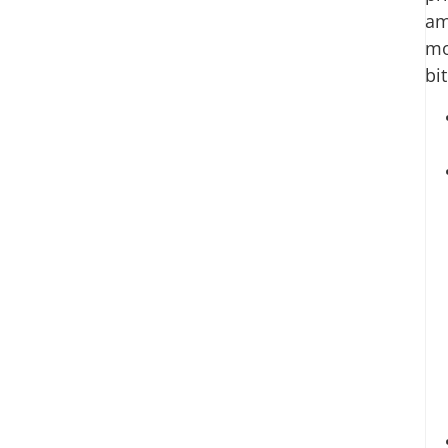
am
mo
bit