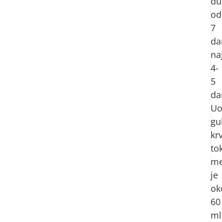
du
od
7
da
na
4-
5
da
Uo
gu
krv
to
me
je
ok
60
ml