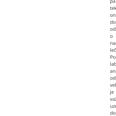
pa
te
on
do
od
o
na
le
Po
la
an
od
ve
je
va
uz
do