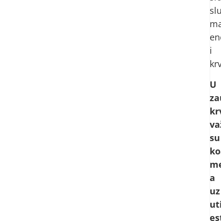
sl
ma
en
i
kr
U
za
kr
va
su
ko
me
a
uz
ut
es