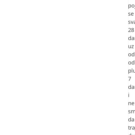
po
se
sv
28
da
uz
od
od
pl
7
da
i
ne
s
da
tra