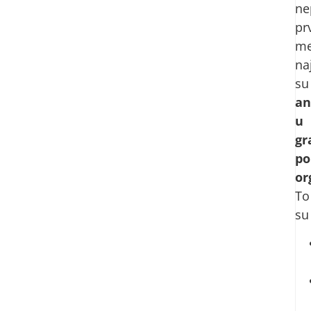
ne
pr
me
na
su
an
u
gr
po
or
To
su