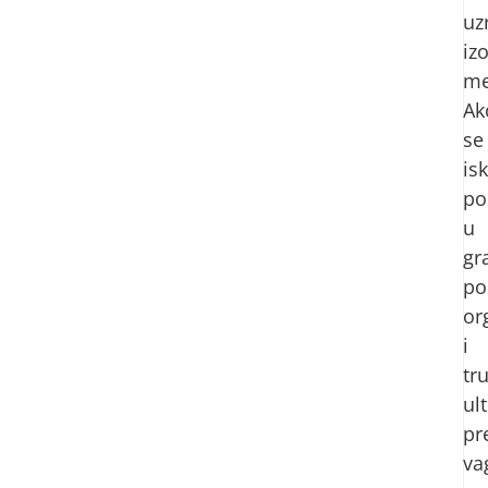
uz
iz
me
Ak
se
is
po
u
gr
po
or
i
tr
ul
pr
va