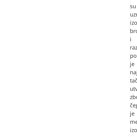
su
uz
iz
br
i
raz
po
je
na
ta
utv
zb
če
je
me
izo