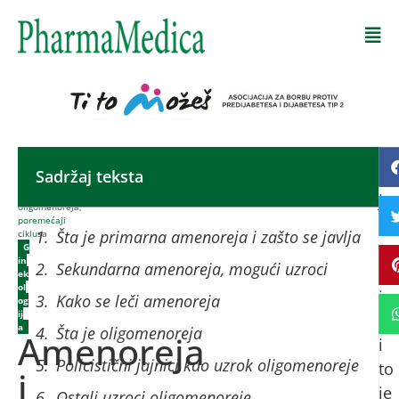
Početna
-
Sadržaj teksta
Am
Amenoreja
i
je
oligomenoreja,
poremećaji
st
Šta je primarna amenoreja i zašto se javlja
ciklusa
na
G
in
Sekundarna amenoreja, mogući uzroci
za
ek
ol
iz
Kako se leči amenoreja
og
ij
me
a
Šta je oligomenoreja
Amenoreja
i
Policistični jajnici kao uzrok oligomenoreje
to
i
je
Ostali uzroci oligomenoreje