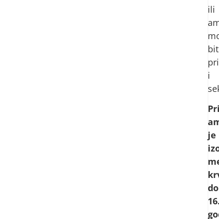
ili
am
mo
bit
pr
i
se
Pr
am
je
iz
me
kr
do
16
go