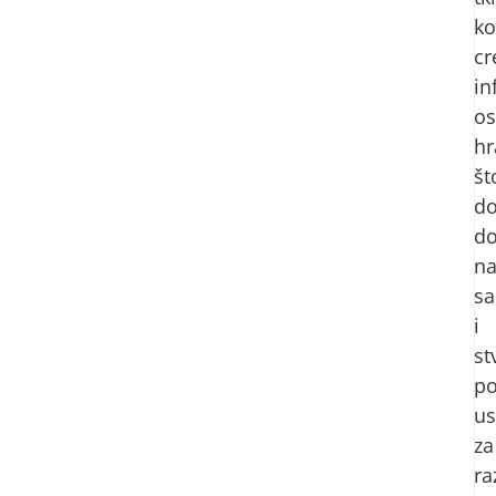
k
cr
in
os
hr
št
do
d
na
sa
i
st
p
us
za
ra