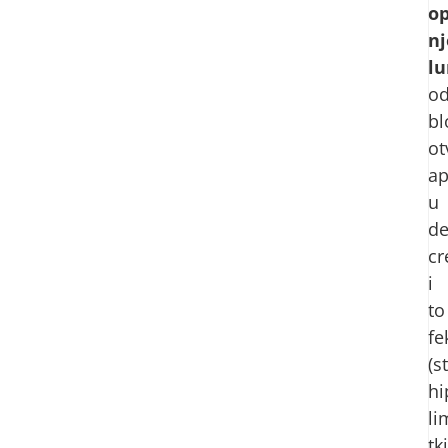
op
n
l
o
bl
ot
ap
u
de
cr
i
to
fe
(s
hi
li
tk