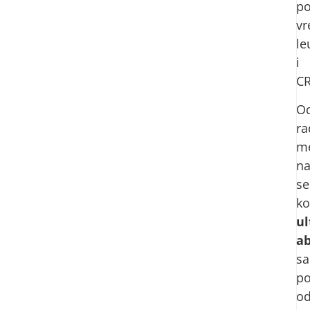
po
vr
le
i
CR
O
ra
m
na
se
ko
ul
a
sa
p
o