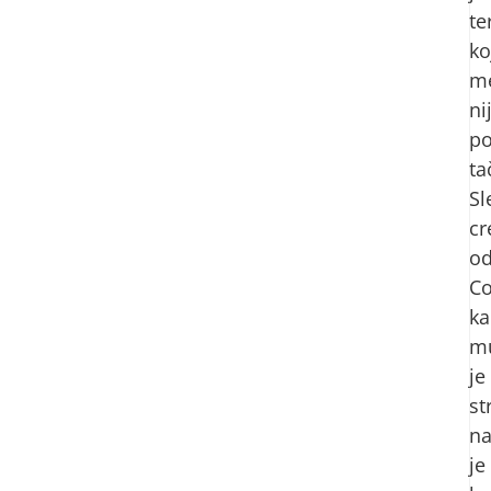
te
ko
me
ni
p
ta
Sl
cr
o
C
ka
m
je
st
na
je