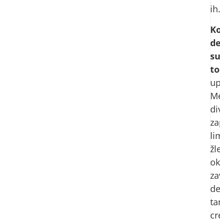
ih
K
d
s
to
up
M
di
za
li
žl
o
za
de
ta
cr