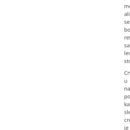
m
ali
se
bo
re
sa
le
st
Cr
u
n
po
ka
sl
cr
je