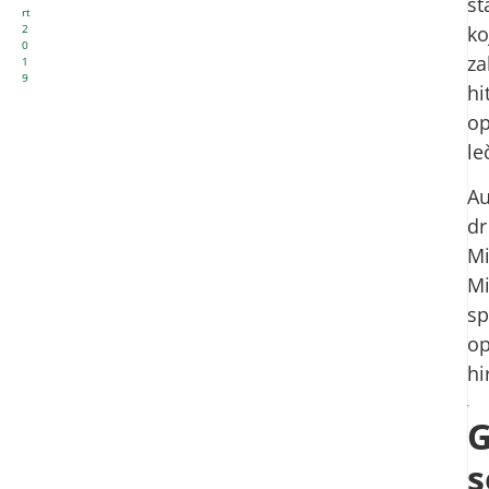
st
rt
2
ko
0
za
1
9
hi
op
le
Au
dr
Mi
Mi
sp
op
hi
s