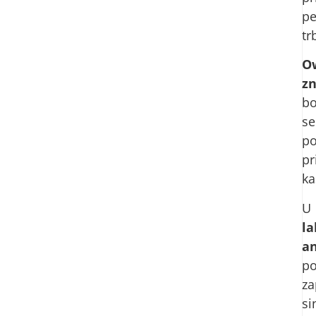
pe
tr
O
z
bo
se
po
pr
ka
U
la
a
po
za
si