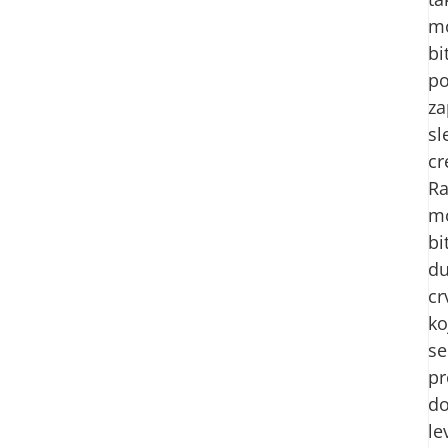
m
bi
po
za
sl
cr
Ra
m
bi
du
cr
ko
se
pr
d
le