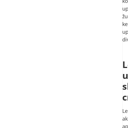
ko
up
žu
ke
up
di
L
u
s
c
Le
ak
ap