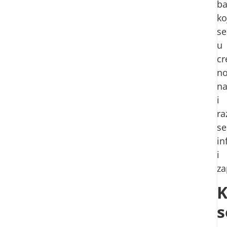
ba
ko
se
u
cr
n
na
i
ra
se
in
i
za
K
s