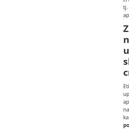
tj.
ap
Z
n
u
s
c
Et
up
ap
na
ka
po