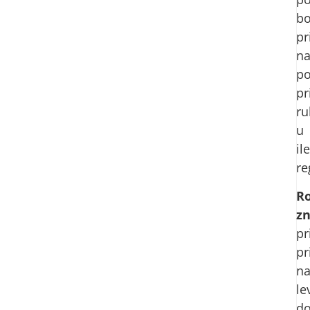
bo
pr
n
po
pr
r
u
il
re
R
z
pr
pr
n
le
do