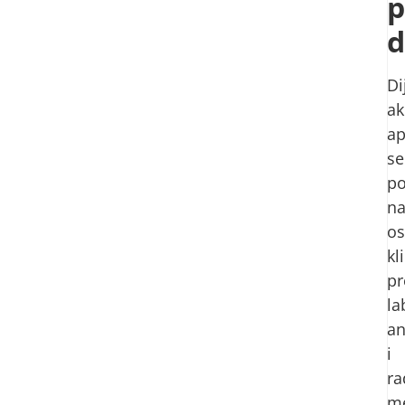
p
d
Di
ak
ap
se
po
n
o
kl
pr
la
an
i
ra
me