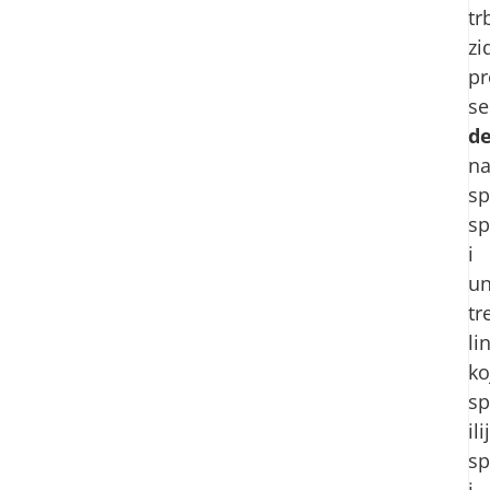
t
zi
pr
se
d
n
sp
sp
i
un
tr
li
ko
sp
il
sp