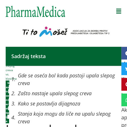
Početna
-
Sadržaj teksta
U
Laparoskopska
operacija
sl
slepog
creva
cr
Gde se oseća bol kada postoji upala slepog
vs.
ili
klasična
creva
G
s
as
tr
Zašto nastaje upala slepog creva
te
oe
nt
-
Kako se postavlja dijagnoza
er
ol
Ak
Stanja koja mogu da liče na upalu slepog
og
ap
ij
creva
a
pr