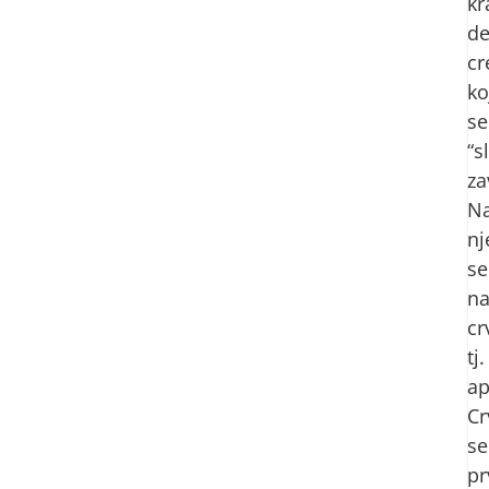
kr
de
cr
ko
se
“s
za
N
n
se
na
cr
tj.
ap
Cr
se
pr