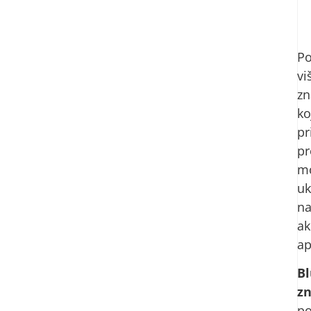
Po
vi
zn
ko
pr
pr
m
uk
n
ak
ap
B
z
po