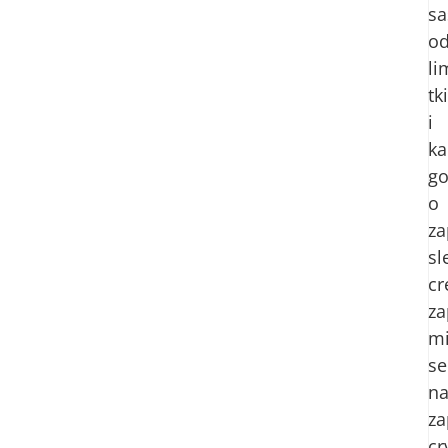
sa
o
li
tk
i
ka
g
o
za
sl
cr
za
mi
se
n
za
cr