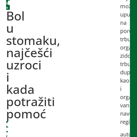
ij
može
a
Bol
upućiv
na
u
porem
stomaku,
trbušn
organa
najčešći
zidova
uzroci
trbuš
i
duplje
kao
kada
i
potražiti
organ
van
pomoć
naved
regije.
P
h
a
autor:
r