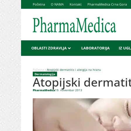
Početna
O NAMA
Kontakt
PharmaMedica Crna Gora
OBLASTI ZDRAVLJA
LABORATORIJA
IZ UG
Početna
-
Atopijski dermatitis i alergija na hranu
Dermatologija
Atopijski dermatit
PharmaMedica
19. novembar 2013