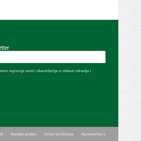
etter
m najnovije vesti i obaveštenja iz oblasti zdravlja i
MA
Kontakt podaci
Uslovi korišćenja
Apotekarka.rs