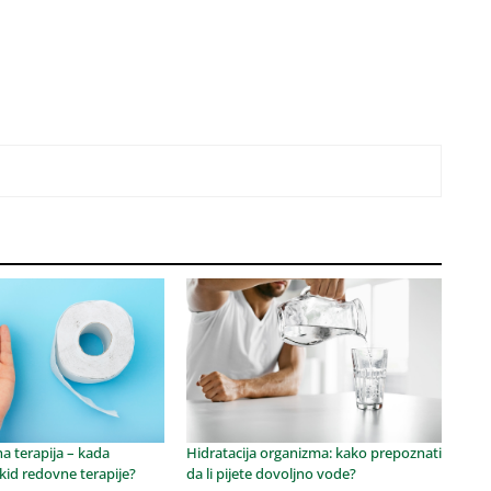
na terapija – kada
Hidratacija organizma: kako prepoznati
kid redovne terapije?
da li pijete dovoljno vode?