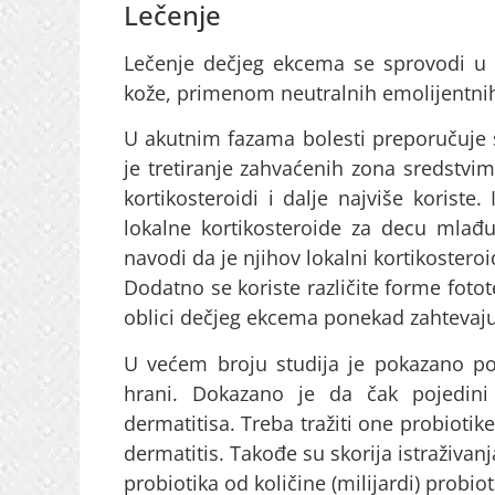
Lečenje
Lečenje dečjeg ekcema se sprovodi u 
kože, primenom neutralnih emolijentnih
U akutnim fazama bolesti preporučuje 
je tretiranje zahvaćenih zona sredstvim
kortikosteroidi i dalje najviše koriste.
lokalne kortikosteroide za decu mlađ
navodi da je njihov lokalni kortikosteroi
Dodatno se koriste različite forme fotot
oblici dečjeg ekcema ponekad zahtevaju
U većem broju studija je pokazano poz
hrani. Dokazano je da čak pojedini 
dermatitisa. Treba tražiti one probiotike
dermatitis. Takođe su skorija istraživa
probiotika od količine (milijardi) probiot