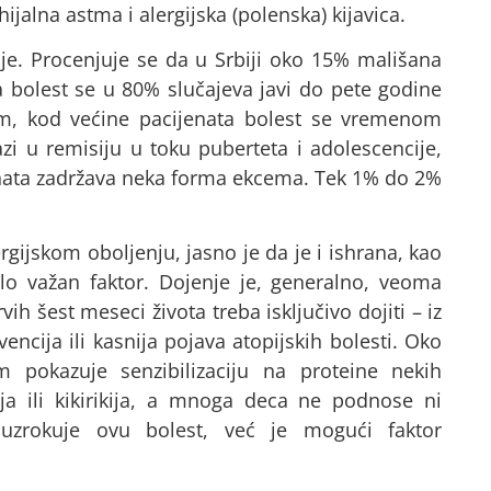
jalna astma i alergijska (polenska) kijavica.
je. Procenjuje se da u Srbiji oko 15% mališana
a bolest se u 80% slučajeva javi do pete godine
om, kod većine pacijenata bolest se vremenom
i u remisiju u toku puberteta i adolescencije,
nata zadržava neka forma ekcema. Tek 1% do 2%
ergijskom oboljenju, jasno je da je i ishrana, kao
lo važan faktor. Dojenje je, generalno, veoma
vih šest meseci života treba isključivo dojiti – iz
vencija ili kasnija pojava atopijskih bolesti. Oko
 pokazuje senzibilizaciju na proteine nekih
aja ili kikirikija, a mnoga deca ne podnose ni
uzrokuje ovu bolest, već je mogući faktor