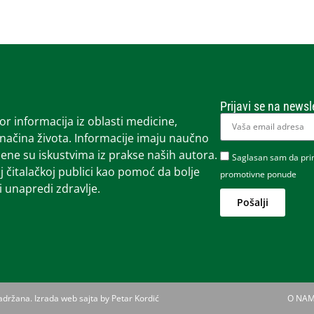
Prijavi se na newsl
r informacija iz oblasti medicine,
 načina života. Informacije imaju naučno
ene su iskustvima iz prakse naših autora.
Saglasan sam da prima
čitalačkoj publici kao pomoć da bolje
promotivne ponude
 unapredi zdravlje.
Pošalji
zadržana.
Izrada web sajta by Petar Kordić
O NA