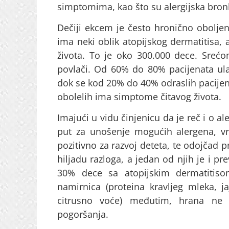
simptomima, kao što su alergijska bronhi
Dečiji ekcem je često hronično oboljen
ima neki oblik atopijskog dermatitisa, 
života. To je oko 300.000 dece. Sreć
povlači. Od 60% do 80% pacijenata ulaz
dok se kod 20% do 40% odraslih pacije
obolelih ima simptome čitavog života.
Imajući u vidu činjenicu da je reč i o al
put za unošenje mogućih alergena, vr
pozitivno za razvoj deteta, te odojčad pr
hiljadu razloga, a jedan od njih je i pre
30% dece sa atopijskim dermatitisom
namirnica (proteina kravljeg mleka, j
citrusno voće) međutim, hrana ne 
pogoršanja.