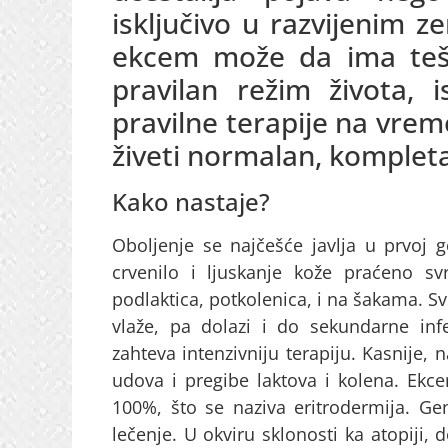
isključivo u razvijenim z
ekcem može da ima tešk
pravilan režim života, 
pravilne terapije na vrem
živeti normalan, kompleta
Kako nastaje?
Oboljenje se najčešće javlja u prvoj 
crvenilo i ljuskanje kože praćeno s
podlaktica, potkolenica, i na šakama. S
vlaže, pa dolazi i do sekundarne infe
zahteva intenzivniju terapiju. Kasnije,
udova i pregibe laktova i kolena. Ekc
100%, što se naziva eritrodermija. G
lečenje. U okviru sklonosti ka atopiji, 