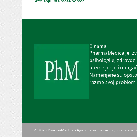
letovanju i šta može pomoći
O nama
PharmaMedica je izvo
psihologije, zdravog
utemeljenje i obogać
Namenjene su opštoj 
razme svoj problem i
© 2025 PharmaMedica - Agencija za marketing. Sva prava 