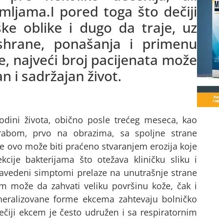
emljama.I pored toga što dečiji
e oblike i dugo da traje, uz
ishrane, ponašanja i primenu
e, najveći broj pacijenata može
n i sadržajan život.
godini života, obično posle trećeg meseca, kao
vrabom, prvo na obrazima, sa spoljne strane
ve ovo može biti praćeno stvaranjem erozija koje
kcije bakterijama što otežava kliničku sliku i
 navedeni simptomi prelaze na unutrašnje strane
em može da zahvati veliku površinu kože, čak i
eneralizovane forme ekcema zahtevaju bolničko
dečiji ekcem je često udružen i sa respiratornim