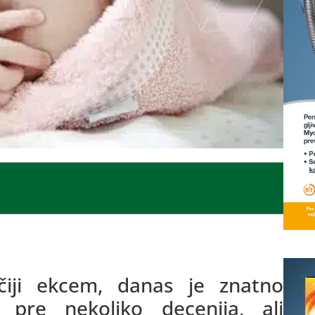
ečiji ekcem, danas je znatno
 pre nekoliko decenija, ali