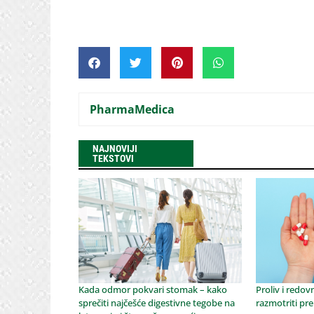
PharmaMedica
NAJNOVIJI
TEKSTOVI
Kada odmor pokvari stomak – kako
Proliv i redov
sprečiti najčešće digestivne tegobe na
razmotriti pre