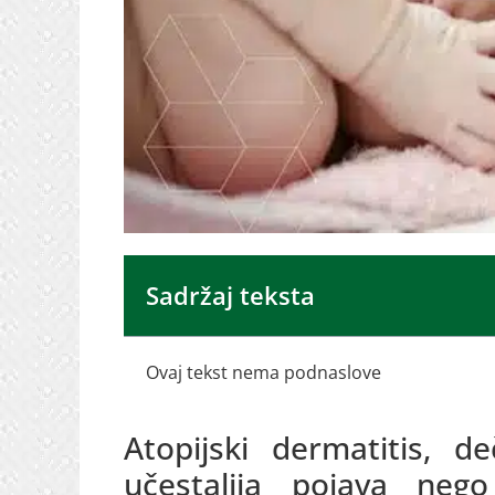
Sadržaj teksta
Ovaj tekst nema podnaslove
Atopijski dermatitis, d
učestalija pojava nego