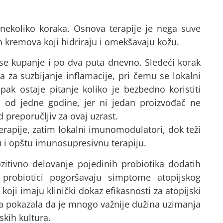
nekoliko koraka. Osnova terapije je nega suve
 kremova koji hidriraju i omekšavaju kožu.
se kupanje i po dva puta dnevno. Sledeći korak
a za suzbijanje inflamacije, pri čemu se lokalni
 Ipak ostaje pitanje koliko je bezbedno koristiti
u od jedne godine, jer ni jedan proizvođač ne
d preporučljiv za ovaj uzrast.
erapije, zatim lokalni imunomodulatori, dok teži
 i opštu imunosupresivnu terapiju.
itivno delovanje pojedinih probiotika dodatih
probiotici pogoršavaju simptome atopijskog
 koji imaju klinički dokaz efikasnosti za atopijski
nja pokazala da je mnogo važnije dužina uzimanja
skih kultura.