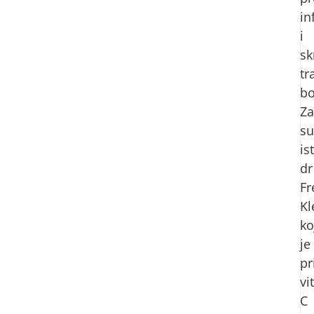
in
i
sk
tr
bo
Za
su
is
dr
Fr
Kl
ko
je
pr
vi
C