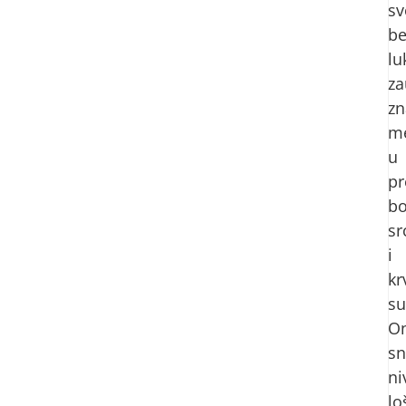
sv
be
lu
za
zn
m
u
pr
bo
sr
i
kr
su
O
sn
ni
lo