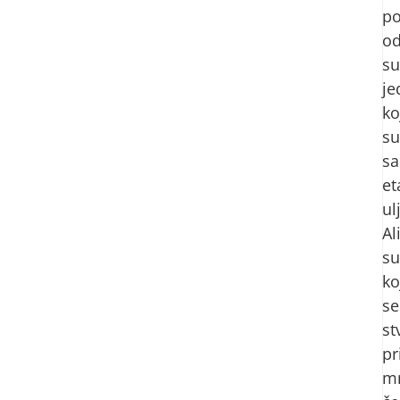
po
o
s
je
ko
su
sa
et
ul
Al
su
ko
se
st
pr
mr