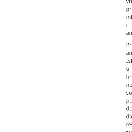
v
pr
in
i
an
Pr
an
„s
u
hr
n
su
p
do
d
re