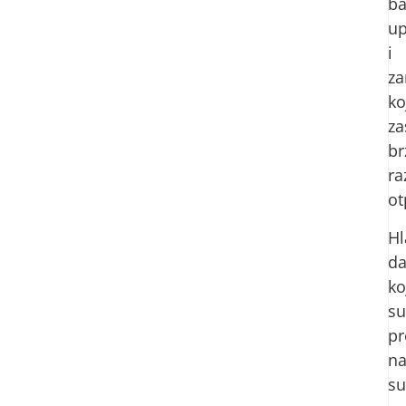
ba
u
i
za
ko
za
br
ra
ot
Hl
da
ko
su
pr
n
su