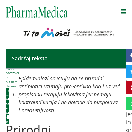
Početna
-
Sadržaj teksta
Pr
Prirodni
antibiotici,
an
moćni
saveznici
im
Epidemiolozi savetuju da se prirodni
u
i
hladnim
antibiotici uzimaju preventivno kao i uz već
danima
pr
P
propisanu terapiju lekovima jer nemaju
re
pr
hl
kontraindikacija i ne dovode do nuspojava
ad
si
a -
i preosetljivosti.
Gr
je
i
ih
p
Prirodni
or