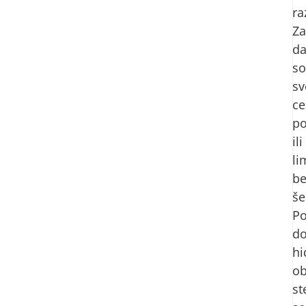
ra
Za
d
s
sv
c
p
ili
l
be
še
Po
do
hi
ob
st