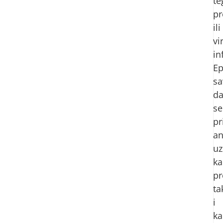
te
pr
ili
vi
in
Ep
sa
d
se
pr
an
uz
ka
pr
ta
i
ka