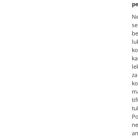
pe
N
se
be
lu
ko
ka
le
za
ko
ma
ti
tu
Po
ne
an