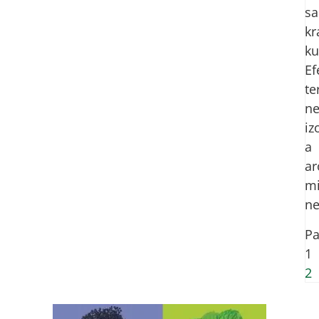
s
kr
ku
Ef
te
ne
iz
a
ar
mi
ne
Pa
1
2