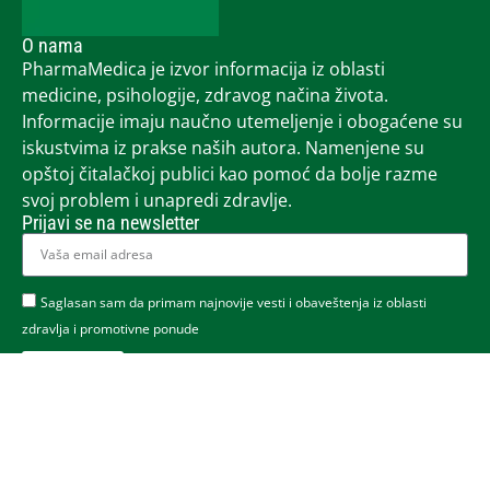
O nama
PharmaMedica je izvor informacija iz oblasti
medicine, psihologije, zdravog načina života.
Informacije imaju naučno utemeljenje i obogaćene su
iskustvima iz prakse naših autora. Namenjene su
opštoj čitalačkoj publici kao pomoć da bolje razme
svoj problem i unapredi zdravlje.
Prijavi se na newsletter
Saglasan sam da primam najnovije vesti i obaveštenja iz oblasti
zdravlja i promotivne ponude
Pošalji