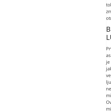
to
zm
ot
B
L
Pr
as
je
ja
ve
lj
ne
mi
Ov
mi