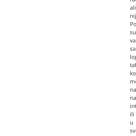
ali
ni
Po
su
v
s
lo
ta
ko
m
na
n
in
ili
u
sv