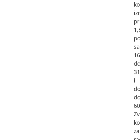
ko
iz
pr
1,
p
sa
16
d
31
i
do
d
60
Zv
ko
za
ra