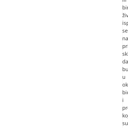
bi
ži
is
se
na
pr
sk
d
b
u
ok
bi
i
p
ko
su