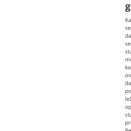
g
Ka
se
d
se
st
m
ka
os
d
po
le
op
st
pr
Re