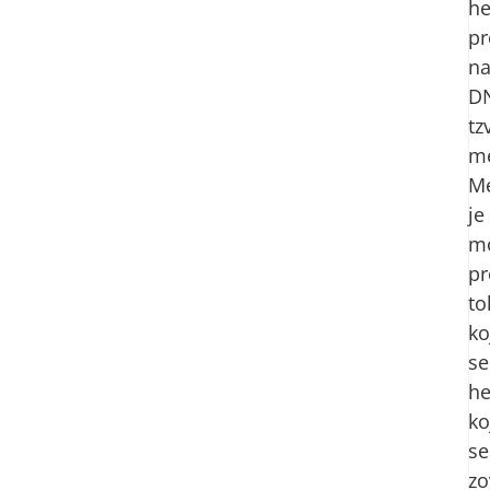
he
p
n
D
tz
me
Me
je
mo
pr
t
ko
se
he
ko
se
zo