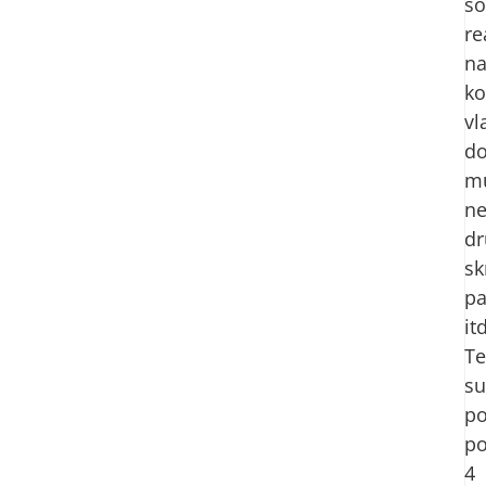
so
re
n
k
vl
d
m
ne
dr
sk
pa
it
Te
su
po
po
4