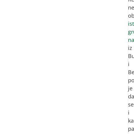
n
ob
is
gr
na
iz
B
i
B
po
je
d
se
i
ka
pa