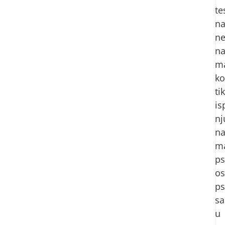
te
n
ne
na
m
k
tik
is
nj
na
ma
ps
os
ps
s
u