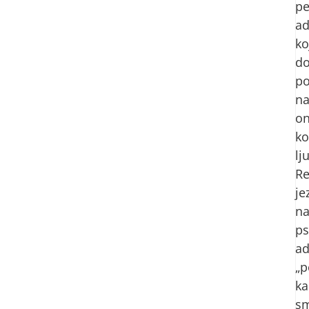
pe
ad
ko
do
p
n
on
k
lj
R
je
n
ps
ad
„p
ka
s