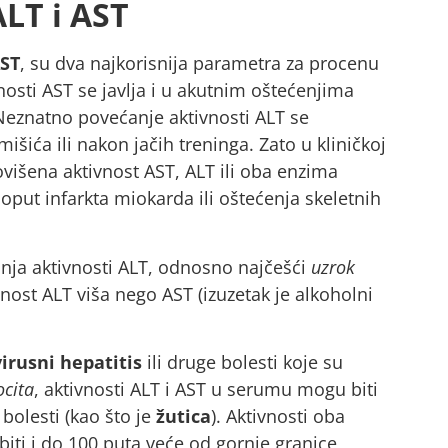
LT i AST
AST
, su dva najkorisnija parametra za procenu
nosti AST se javlja i u akutnim oštećenjima
 Neznatno povećanje aktivnosti ALT se
ića ili nakon jačih treninga. Zato u kliničkoj
ovišena aktivnost AST, ALT ili oba enzima
put infarkta miokarda ili oštećenja skeletnih
anja aktivnosti ALT, odnosno najčešći
uzrok
vnost ALT viša nego AST (izuzetak je alkoholni
virusni hepatitis
ili druge bolesti koje su
cita
, aktivnosti ALT i AST u serumu mogu biti
bolesti (kao što je
žutica
). Aktivnosti oba
iti i do 100 puta veće od gornje granice