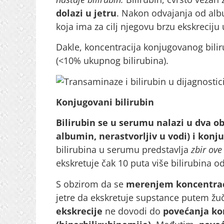
dolazi u jetru
. Nakon odvajanja od al
koja ima za cilj njegovu brzu ekskreciju 
Dakle, koncentracija konjugovanog bili
(<10% ukupnog bilirubina).
Konjugovani bilirubin
Bilirubin se u serumu nalazi u dva ob
albumin, nerastvorljiv u vodi) i konju
bilirubina u serumu predstavlja
zbir ove
ekskretuje čak 10 puta više bilirubina o
S obzirom da se
merenjem koncentraci
jetre da ekskretuje supstance putem žuči
ekskrecije
ne dovodi do
povećanja ko