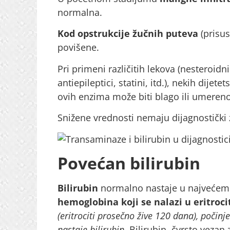
normalna.
Kod opstrukcije žučnih puteva
(prisus
povišene.
Pri primeni različitih lekova (nesteroidni
antiepileptici, statini, itd.), nekih dije
ovih enzima može biti blago ili umeren
Snižene vrednosti nemaju dijagnostički 
Povećan bilirubin
Bilirubin
normalno nastaje u najvećem
hemoglobina koji se nalazi u eritroc
(eritrociti prosečno žive 120 dana), počin
nastaje bilirubin.
Bilirubin, čvrsto vezan