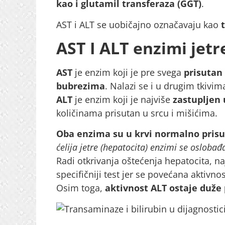
kao i glutamil transferaza (GGT)
.
AST i ALT se uobičajno označavaju kao
AST I ALT enzimi jet
AST
je enzim koji je pre svega
prisutan 
bubrezima
. Nalazi se i u drugim tkivim
ALT
je enzim koji je najviše
zastupljen 
količinama prisutan u srcu i mišićima.
Oba enzima su u krvi normalno pris
ćelija jetre (hepatocita) enzimi se oslobađ
Radi otkrivanja oštećenja hepatocita, n
specifičniji test jer se povećana aktivno
Osim toga,
aktivnost ALT ostaje duže