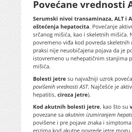
Povećane vrednosti A
Serumski nivoi transaminaza, ALT i 
oštećenja hepatocita
. Povećanje aktiv
srčanog mišića, kao i skeletnih mišića.
povremeno viđa kod povreda skeletnih miš
praksi nije neuobičajena pojava da je p
istovremeno u nehepatičnim stanjima po
mišića.
Bolesti jetre
su najvažniji uzrok poveć
povišenih vrednosti AST
. Najčešće je akti
hepatitis,
ciroza jetre
).
Kod akutnih bolesti jetre
, kao što su
povezane sa
akutnim izumiranjem hepato
povišene i pre pojave znaka i simptoma 
enzima kod akutne povrede jetre mogu b