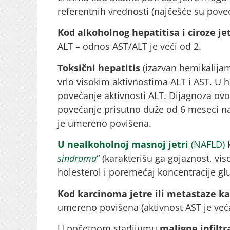
referentnih vrednosti (najčešće su pove
Kod alkoholnog hepatitisa i ciroze je
ALT – odnos AST/ALT je veći od 2.
Toksični hepatitis
(izazvan hemikalijam
vrlo visokim aktivnostima ALT i AST. U 
povećanje aktivnosti ALT. Dijagnoza ovog
povećanje prisutno duže od 6 meseci na
je umereno povišena.
U nealkoholnoj masnoj jetri
(NAFLD)
k
sindroma
“ (karakterišu ga gojaznost, vis
holesterol i poremećaj koncentracije glu
Kod karcinoma jetre
ili metastaze k
umereno povišena (aktivnost AST je već
U početnom stadijumu
maligne infiltr