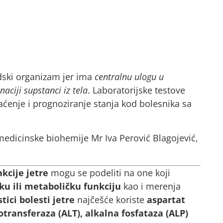
udski organizam jer ima
centralnu ulogu u
naciji supstanci iz tela
. Laboratorijske testove
raćenje i prognoziranje stanja kod bolesnika sa
 medicinske biohemije Mr Iva Perović Blagojević,
nkcije jetre
mogu se podeliti na one koji
ku ili metaboličku funkciju
kao i merenja
tici bolesti jetre
najčešće koriste
aspartat
transferaza (ALT), alkalna fosfataza (ALP)