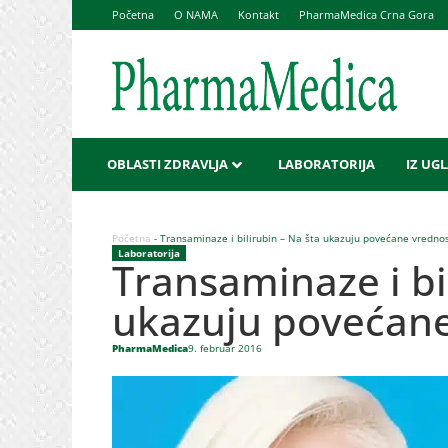
Početna
O NAMA
Kontakt
PharmaMedica Crna Gora
OBLASTI ZDRAVLJA
LABORATORIJA
IZ UG
Početna
-
Transaminaze i bilirubin – Na šta ukazuju povećane vrednos
Laboratorija
Transaminaze i bi
ukazuju povećane
PharmaMedica
9. februar 2016