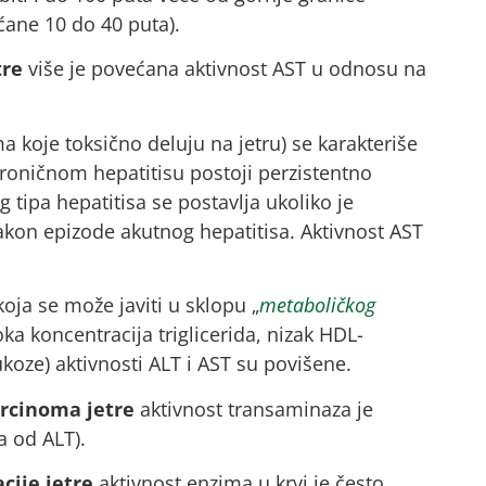
ćane 10 do 40 puta).
tre
više je povećana aktivnost AST u odnosu na
a koje toksično deluju na jetru) se karakteriše
hroničnom hepatitisu postoji perzistentno
 tipa hepatitisa se postavlja ukoliko je
kon epizode akutnog hepatitisa. Aktivnost AST
oja se može javiti u sklopu „
metaboličkog
oka koncentracija triglicerida, nizak HDL-
koze) aktivnosti ALT i AST su povišene.
arcinoma jetre
aktivnost transaminaza je
a od ALT).
acije jetre
aktivnost enzima u krvi je često