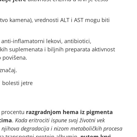
tvo kamena), vrednosti ALT i AST mogu biti
 anti-inflamatorni lekovi, antibiotici,
tetskih suplemenata i biljnih preparata aktivnost
o povišena.
značaj.
 procentu
razgradnjom hema iz pigmenta
itima
.
Kada eritrociti ispune svoj životni vek
je njihova degradacija i nizom metaboličkih procesa
 za transportni protein albumin,
putem krvi