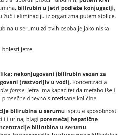
bumina,
bilirubin u jetri podleže konjugaciji
,
u žuč i eliminaciju iz organizma putem stolice.
rubina u serumu zdravih osoba je jako niska
lika: nekonjugovani (bilirubin vezan za
govani (rastvorljiv u vodi).
Koncentracija
 dve forme
. Jetra ima kapacitet da metaboliše i
d prosečne dnevno sintetisane količine.
je bilirubina u serumu
ispituje sposobnost
 ili urina, blagi
poremećaj hepatične
ncentracije bilirubina u serumu