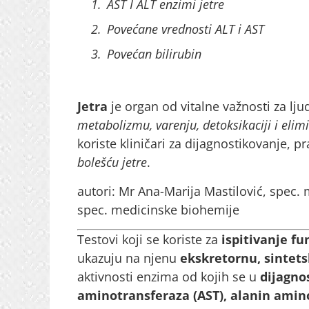
AST I ALT enzimi jetre
Povećane vrednosti ALT i AST
Povećan bilirubin
Jetra
je organ od vitalne važnosti za lj
metabolizmu, varenju, detoksikaciji i elimi
koriste kliničari za dijagnostikovanje, p
bolešću jetre
.
autori: Mr Ana-Marija Mastilović, spec.
spec. medicinske biohemije
Testovi koji se koriste za
ispitivanje fu
ukazuju na njenu
ekskretornu, sintets
aktivnosti enzima od kojih se u
dijagnos
aminotransferaza (AST), alanin amino