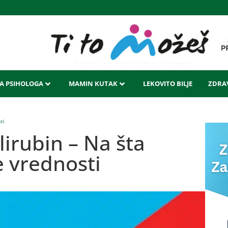
LA PSIHOLOGA
MAMIN KUTAK
LEKOVITO BILJE
ZDRAV
ti
lirubin – Na šta
 vrednosti