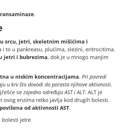
transaminaze
.
re
u srcu, jetri, skeletnim mišićima i
a i to u pankreasu, plućima, slezini, eritrocitima.
u jetri i bubrezima
, dok je u mnogo manjim
utna u niskim koncentracijama
.
Pri povredi
aju u krv što dovodi do porasta njihove aktivnosti.
ajčešće se
zajedno određuju AST i ALT
. ALT je
st ovog enzima retko javlja kod drugih bolesti.
 povišena od aktivnosti AST
.