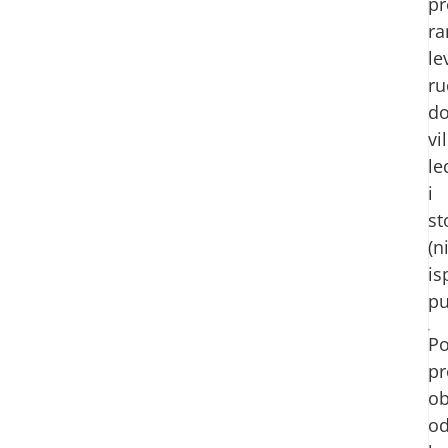
p
r
le
ru
do
vil
le
i
s
(n
is
pu
P
pr
ob
o