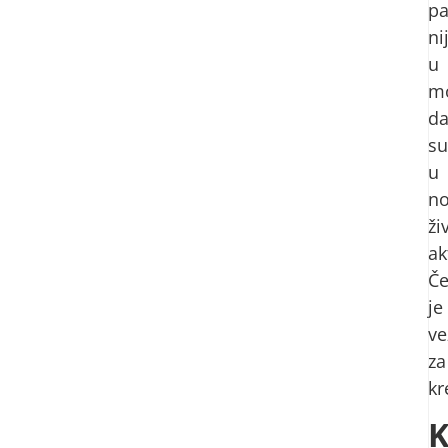
pa
ni
u
mo
d
su
u
n
ži
ak
Če
je
ve
za
kr
K