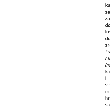
k
se
za
d
kr
d
sr
Sr
mi
(m
ka
i
sv
mi
hr
sa