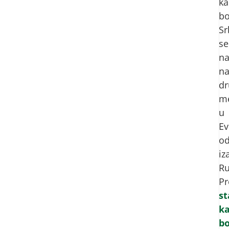
ka
bo
Sr
se
na
n
d
m
u
Ev
o
iz
Ru
Pr
st
ka
bo