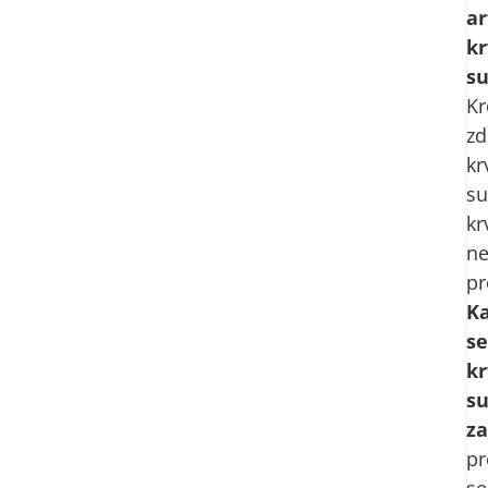
ar
kr
su
Kr
zd
kr
s
kr
n
pr
K
se
kr
s
za
pr
se