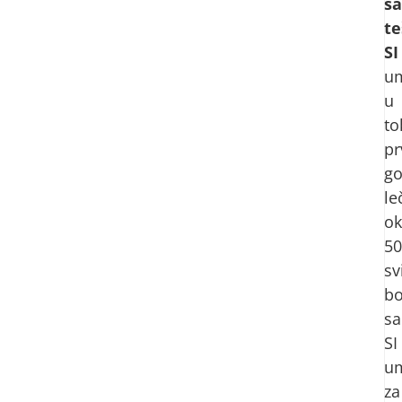
sa
t
SI
um
u
to
pr
go
le
o
5
sv
bo
sa
SI
um
za