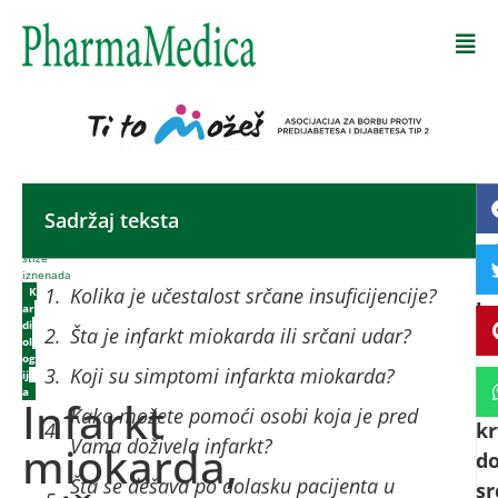
Početna
-
Sadržaj teksta
In
Infarkt
miokarda,
m
stiže
iznenada
na
Kolika je učestalost srčane insuficijencije?
K
k
ar
di
Šta je infarkt miokarda ili srčani udar?
se
ol
og
za
Koji su simptomi infarkta miokarda?
ij
a
d
Infarkt
Kako možete pomoći osobi koja je pred
kr
Vama doživela infarkt?
miokarda,
d
Šta se dešava po dolasku pacijenta u
sr