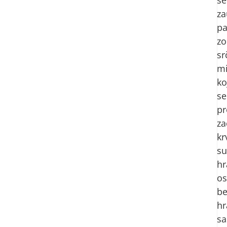
za
p
zo
sr
mi
ko
se
pr
za
kr
s
hr
os
be
hr
sa