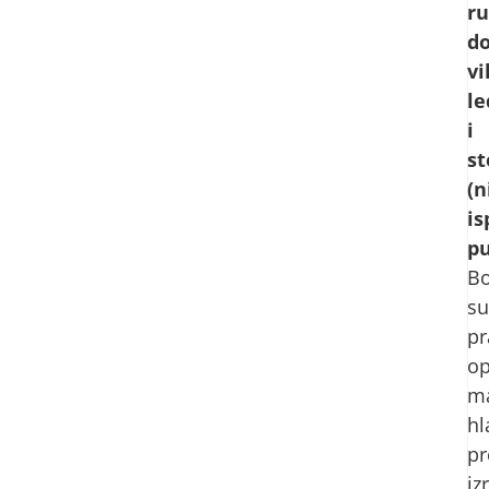
ru
do
vi
le
i
s
(n
is
p
Bo
su
pr
o
ma
hl
pr
iz