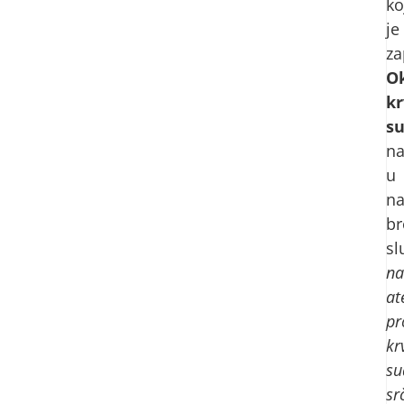
ko
je
za
Ok
k
s
na
u
n
br
sl
na
at
p
kr
su
sr