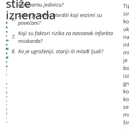
stiže
koronarnu jedinicu?
Ti
iznenada
s
Zašto je važno utvrditi koji enzimi su
ko
povećani?
P
h
uk
a
Koji su faktori rizika za nastanak infarkta
n
r
miokarda?
m
in
a
M
Ko je ugroženiji, stariji ili mlađi ljudi?
mi
e
di
je
c
a
bo
1
iz
1
.
gr
a
v
ko
g
u
ko
s
t
se
2
m
0
1
šir
1