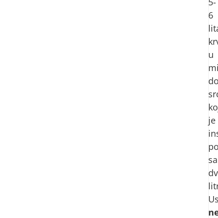
5-
6
li
kr
u
mi
d
sr
ko
je
in
p
s
dv
lit
Us
n