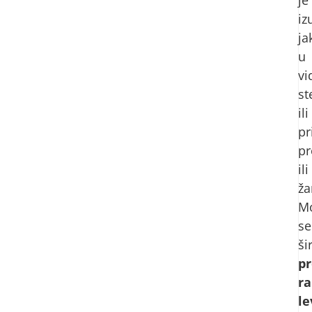
iz
ja
u
vi
st
ili
pr
pr
ili
ža
M
se
šir
p
r
le