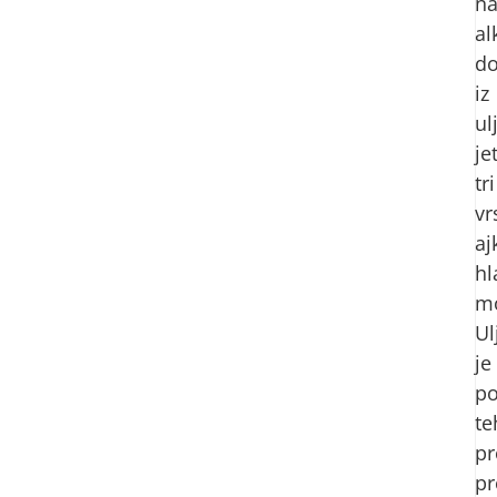
na
al
do
iz
ul
je
tri
vr
aj
hl
mo
Ul
je
p
te
pr
pr