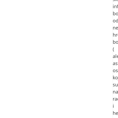
in
bo
o
ne
hr
bo
(
al
as
o
ko
su
n
ra
i
he