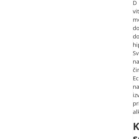
D
vi
m
do
d
hi
Sv
n
či
E
na
iz
pr
al
s