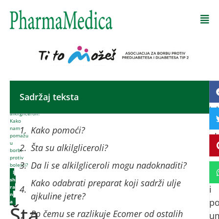
Početna
-
Sadržaj teksta
Pr
Šta
su
is
alkilgliceroli?
Kako
ko
Kako pomoći?
nam
uk
pomažu
u
Šta su alkilgliceroli?
ob
borbi
protiv
sv
Da li se alkilgliceroli mogu nadoknaditi?
bolesti?
I
vo
sh
Kako odabrati preparat koji sadrži ulje
ra
i
ajkuline jetre?
n
po
a
Šta
Po čemu se razlikuje Ecomer od ostalih
u