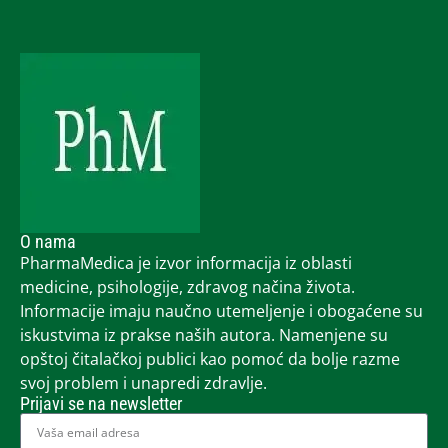
O nama
PharmaMedica je izvor informacija iz oblasti
medicine, psihologije, zdravog načina života.
Informacije imaju naučno utemeljenje i obogaćene su
iskustvima iz prakse naših autora. Namenjene su
opštoj čitalačkoj publici kao pomoć da bolje razme
svoj problem i unapredi zdravlje.
Prijavi se na newsletter