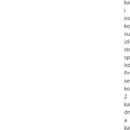
ka
i
o
ko
su
iz
st
sp
it
Pr
se
ko
2
ka
dn
a
ka