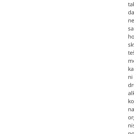
ta
d
n
sa
ho
sk
te
me
ka
ni
dr
al
ko
n
or
ni
po