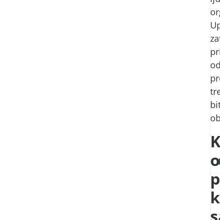
or
U
za
pr
od
pr
tr
bi
ob
K
o
p
k
s