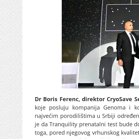
Dr Boris Ferenc, direktor CryoSave S
koje posluju kompanija Genoma i ko
najvećim porodilištima u Srbiji određeni
je da Tranquility prenatalni test bude
toga, pored njegovog vrhunskog kvaliteta