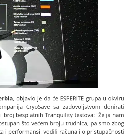
erbia
, objavio je da će ESPERITE grupa u okviru
mpanija CryoSave sa zadovoljstvom donirati
 broj besplatnih Tranquility testova: “Želja nam
 dostupan što većem broju trudnica, pa smo zbog
 i performansi, vodili računa i o pristupačnosti