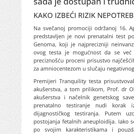
sada je dostupan i trudnic
KAKO IZBEĆI RIZIK NEPOTR
Na svečanoj promociji održanoj 16. Ap
predstavljen je novi prenatalni test p
Genoma, koji je najprecizniji neinvanz
ovog testa je mogućnost da se već
preciznošću proceni prisustvo najčešć
za amniocentezom u slučaju negativnog 
Premijeri Tranquility testa prisustvoval
akušerstva, a tom prilikom, Prof. dr Oli
akušerstva i načelnik genetskog save
prenatalno testiranje nudi korak 
dijagnostičkog testiranja. Putem u
postojanja fetalnih aneuploidija. Iako s
po svojim karakteristikama i pouzda