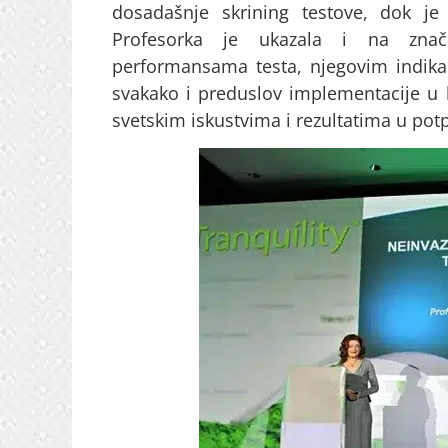
dosadašnje skrining testove, dok je
Profesorka je ukazala i na znača
performansama testa, njegovim indika
svakako i preduslov implementacije u 
svetskim iskustvima i rezultatima u po