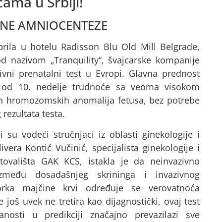
ama u Srbiji!
EBNE AMNIOCENTEZE
rila u hotelu Radisson Blu Old Mill Belgrade,
od nazivom „Tranquility“, švajcarske kompanije
ivni prenatalni test u Evropi. Glavna prednost
 od 10. nedelje trudnoće sa veoma visokom
ih hromozomskih anomalija fetusa, bez potrebe
rezultata testa.
i su vodeći stručnjaci iz oblasti ginekologije i
vera Kontić Vučinić, specijalista ginekologije i
tovališta GAK KCS, istakla je da neinvazivno
između dosadašnjeg skrininga i invazivnog
zorka majčine krvi određuje se verovatnoća
e još uvek ne tretira kao dijagnostički, ovaj test
nosti u predikciji značajno prevazilazi sve