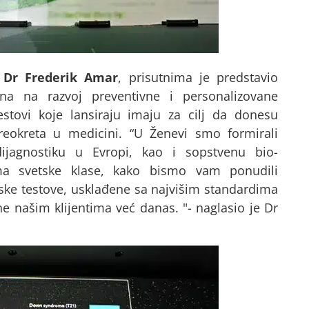
, Dr Frederik Amar
, prisutnima je predstavio
na na razvoj preventivne i personalizovane
stovi koje lansiraju imaju za cilj da donesu
reokreta u medicini. “U Ženevi smo formirali
 dijagnostiku u Evropi, kao i sopstvenu bio-
ima svetske klase, kako bismo vam ponudili
ske testove, usklađene sa najvišim standardima
 našim klijentima već danas. "- naglasio je Dr