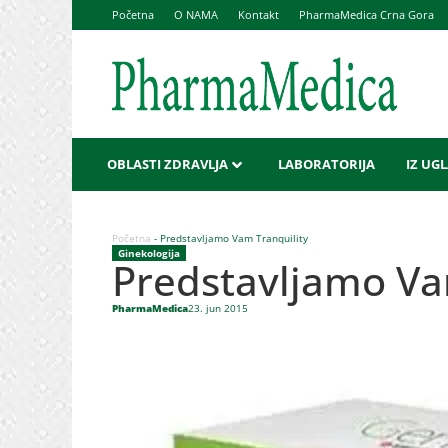
Početna
O NAMA
Kontakt
PharmaMedica Crna Gora
OBLASTI ZDRAVLJA
LABORATORIJA
IZ UG
Početna
-
Predstavljamo Vam Tranquility
Ginekologija
Predstavljamo Va
PharmaMedica
23. jun 2015