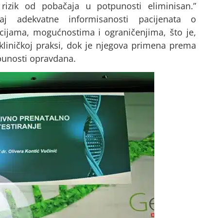
 rizik od pobačaja u potpunosti eliminisan.”
j adekvatne informisanosti pacijenata o
cijama, mogućnostima i ograničenjima, što je,
kliničkoj praksi, dok je njegova primena prema
tpunosti opravdana.