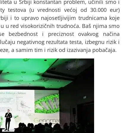
teta u Srbiji konstantan problem, učinili smo i
ity testova (u vrednosti većoj od 30.000 eur)
iji i to upravo najosetljivijim trudnicama koje
aju u red visokorizičnih trudnoća. Baš njima smo
e bezbednost i preciznost ovakvog načina
lučaju negativnog rezultata testa, izbegnu rizik i
e, a samim tim i rizik od izazivanja pobačaja.