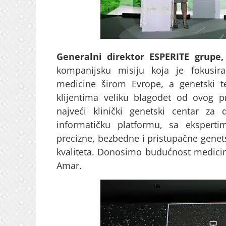
Generalni direktor ESPERITE grupe
kompanijsku misiju koja je fokusira
medicine širom Evrope, a genetski te
klijentima veliku blagodet od ovog p
najveći klinički genetski centar za
informatičku platformu, sa ekspert
precizne, bezbedne i pristupačne genet
kvaliteta. Donosimo budućnost medicine
Amar.