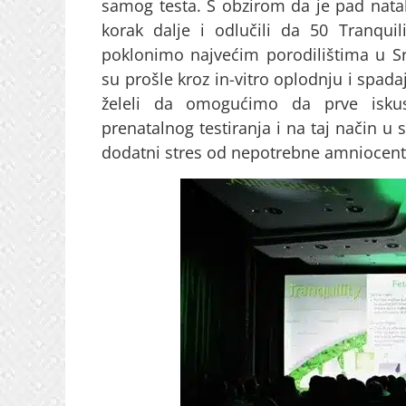
samog testa. S obzirom da je pad natali
korak dalje i odlučili da 50 Tranquil
poklonimo najvećim porodilištima u Srb
su prošle kroz in-vitro oplodnju i spad
želeli da omogućimo da prve iskus
prenatalnog testiranja i na taj način u s
dodatni stres od nepotrebne amniocentez