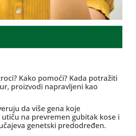
zroci? Kako pomoći? Kada potražiti
ur, proizvodi napravljeni kao
eruju da više gena koje
 utiču na prevremen gubitak kose i
slučajeva genetski predodređen.