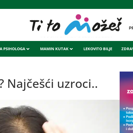
LA PSIHOLOGA
MAMIN KUTAK
LEKOVITO BILJE
ZDRAV
 Najčešći uzroci..