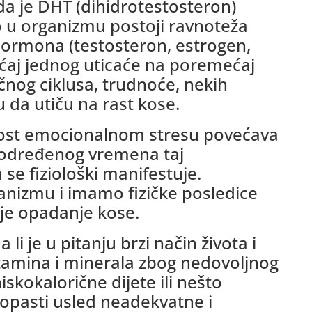
 da je DHT (dihidrotestosteron)
ko u organizmu postoji ravnoteža
hormona (testosteron, estrogen,
ćaj jednog uticaće na poremećaj
sečnog ciklusa, trudnoće, nekih
 da utiču na rast kose.
ost emocionalnom stresu povećava
 određenog vremena taj
 se fiziološki manifestuje.
nizmu i imamo fizičke posledice
je opadanje kose.
a li je u pitanju brzi način života i
tamina i minerala zbog nedovoljnog
skokalorične dijete ili nešto
e opasti usled neadekvatne i