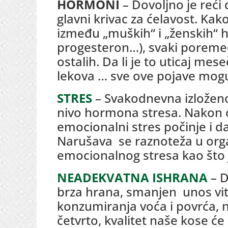
HORMONI
– Dovoljno je reći
glavni krivac za ćelavost. Ka
između „muških“ i „ženskih“ 
progesteron…), svaki poreme
ostalih. Da li je to uticaj me
lekova … sve ove pojave mogu
STRES
– Svakodnevna izložen
nivo hormona stresa. Nakon
emocionalni stres počinje i da
Narušava se raznoteža u orga
emocionalnog stresa kao što 
NEADEKVATNA ISHRANA
– D
brza hrana, smanjen unos vi
konzumiranja voća i povrća, ni
četvrto, kvalitet naše kose ć