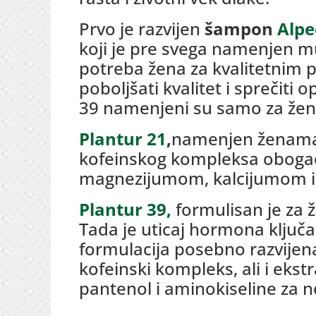
Prvo je razvijen
šampon
Alpe
koji je pre svega namenjen m
potreba žena za kvalitetnim p
poboljšati kvalitet i sprečiti
39 namenjeni su samo za žen
Plantur 21
,
namenjen ženama 
kofeinskog kompleksa obogaće
magnezijumom, kalcijumom i 
Plantur 39,
formulisan je za 
Tada je uticaj hormona ključan
formulacija posebno razvijena 
kofeinski kompleks, ali i ekstr
pantenol i aminokiseline za 