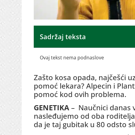
Sadržaj teksta
Ovaj tekst nema podnaslove
Zašto kosa opada, najčešći u
pomoć lekara? Alpecin i Plant
pomoć kod ovih problema.
GENETIKA
– Naučnici danas v
nasleđujemo od oba roditelja
da je taj gubitak u 80 odsto 