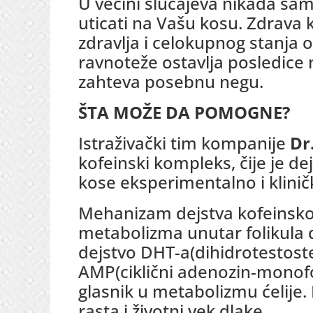
U većini slučajeva nikada sa
uticati na Vašu kosu. Zdrava 
zdravlja i celokupnog stanja
ravnoteže ostavlja posledice 
zahteva posebnu negu.
ŠTA MOŽE DA POMOGNE?
Istraživački tim kompanije
Dr
kofeinski kompleks, čije je 
kose eksperimentalno i klinič
Mehanizam dejstva kofeinsko
metabolizma unutar folikula d
dejstvo DHT-a(dihidrotestoste
AMP(ciklični adenozin-monofo
glasnik u metabolizmu ćelije.
rasta i životni vek dlake.