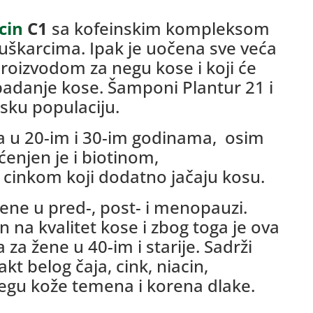
cin
C1
sa kofeinskim kompleksom
uškarcima. Ipak je uočena sve veća
roizvodom za negu kose i koji će
 opadanje kose. Šamponi Plantur 21 i
sku populaciju.
u 20-im i 30-im godinama, osim
njen je i biotinom,
cinkom koji dodatno jačaju kosu.
žene u pred-, post- i menopauzi.
 na kvalitet kose i zbog toga je ova
za žene u 40-im i starije. Sadrži
akt belog čaja, cink, niacin,
negu kože temena i korena dlake.