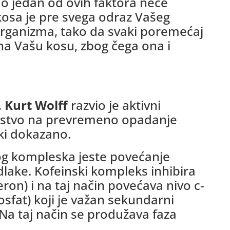
mo jedan od ovih faktora neće
kosa je pre svega odraz Vašeg
 organizma, tako da svaki poremećaj
na Vašu kosu, zbog čega ona i
. Kurt Wolff
razvio je aktivni
dejstvo na prevremeno opadanje
ki dokazano.
g kompleska jeste povećanje
lake. Kofeinski kompleks inhibira
ron) i na taj način povećava nivo c-
sfat) koji je važan sekundarni
 Na taj način se produžava faza