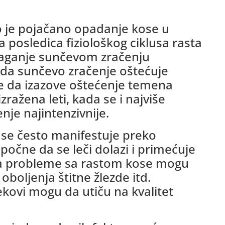
je pojačano opadanje kose u
ga posledica fiziološkog ciklusa rasta
zlaganje sunčevom zračenju
da sunčevo zračenje oštećuje
e da izazove oštećenje temena
zražena leti, kada se i najviše
nje najintenzivnije.
se često manifestuje preko
a
počne da se leči dolazi i primećuje
ga probleme sa rastom kose mogu
, oboljenja štitne žlezde itd.
ekovi mogu da utiču na kvalitet