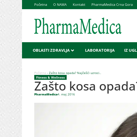
Početna
O NAMA
Kontakt
PharmaMedica Crna Gora
OBLASTI ZDRAVLJA
LABORATORIJA
IZ UG
Početna
-
Zašto kosa opada? Najčešći uzroci..
Fitness & Wellness
Zašto kosa opada?
PharmaMedica
4. maj 2016