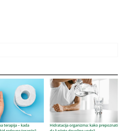
na terapija – kada
Hidratacija organizma: kako prepoznati
kid redovne terapije?
da li pijete dovoljno vode?