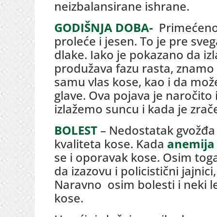
neizbalansirane ishrane.
GODIŠNJA DOBA-
Primećeno 
proleće i jesen. To je pre sve
dlake. Iako je pokazano da i
produžava fazu rasta, znamo 
samu vlas kose, kao i da mož
glave. Ova pojava je naročito i
izlažemo suncu i kada je zrače
BOLEST
– Nedostatak gvožđa 
kvaliteta kose. Kada
anemij
se i oporavak kose. Osim to
da izazovu i policistični jajnici
Naravno osim bolesti i neki l
kose.