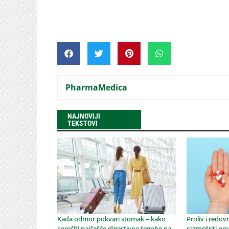
PharmaMedica
NAJNOVIJI
TEKSTOVI
Kada odmor pokvari stomak – kako
Proliv i redov
sprečiti najčešće digestivne tegobe na
razmotriti pre