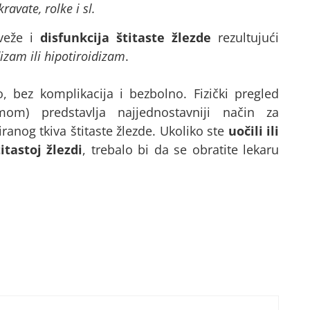
ravate, rolke i sl.
veže i
disfunkcija štitaste žlezde
rezultujući
dizam ili hipotiroidizam
.
, bez komplikacija i bezbolno. Fizički pregled
mom) predstavlja najjednostavniji način za
iranog tkiva štitaste žlezde. Ukoliko ste
uočili ili
tastoj žlezdi
, trebalo bi da se obratite lekaru