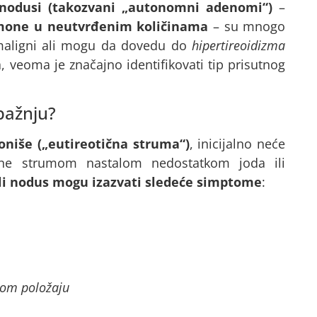
 nodusi (takozvani „autonomni adenomi“)
–
rmone u neutvrđenim količinama
– su mnogo
 maligni ali mogu da dovedu do
hipertireoidizma
a, veoma je značajno identifikovati tip prisutnog
 pažnju?
oniše („eutireotična struma“)
, inicijalno neće
vane strumom nastalom nedostatkom joda ili
li nodus mogu izazvati sledeće simptome
:
nom položaju