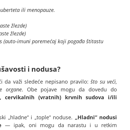
berteta ili menopauze.
aste žlezde)
aste žlezde)
is (auto-imuni poremećaj koji pogađa štitastu
šavosti i nodusa?
i da važi sledeće nepisano pravilo:
što su veći,
ne organe
. Obe pojave mogu da dovedu do
 cervikalnih (vratnih) krvnih sudova i/ili
ski „hladne“ i „tople“ noduse.
„Hladni“ nodusi
e
— ipak, oni mogu da narastu i u retkim