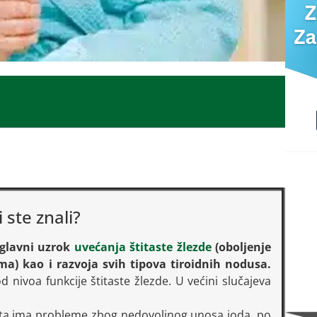
i ste znali?
 glavni uzrok
uvećanja štitaste žlezde
(oboljenje
ma) kao i razvoja svih tipova tiroidnih nodusa.
nivoa funkcije štitaste žlezde. U većini slučajeva
veta ima probleme zbog nedovoljnog unosa joda, po