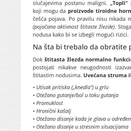
slučajevima postanu maligni.
„Topli“
koji mogu da
proizvode tiroidne ho
češća pojava. Po pravilu nisu nikada
(pojačana aktivnost štitaste žlezde)
. Stog
nodusa kako bi se izbegli mogući rizici.
Na šta bi trebalo da obratite
Dok
štitasta žlezda normalno funkci
postojati nikakve neugodnosti izaz
štitastim nodusima.
Uvećana struma i
• Utisak pritiska („knedla“) u grlu
• Otežano gutanje/bol u toku gutanja
• Promuklost
• Hronični kašalj
• Otežano disanje kada je glava u određe
• Otežano disanje u stresnim situacijama