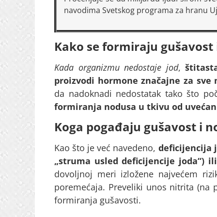
navodima Svetskog programa za hranu Uje
Kako se formiraju gušavost 
Kada organizmu nedostaje jod
,
štitas
proizvodi hormone značajne za sve 
da nadoknadi nedostatak tako što po
formiranja nodusa u tkivu od uvećanih
Koga pogađaju gušavost i n
Kao što je već navedeno,
deficijencija 
„struma usled deficijencije joda“) i
dovoljnoj meri izložene najvećem riz
poremećaja. Preveliki unos nitrita (n
formiranja gušavosti.