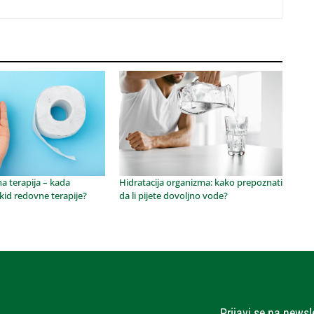
na terapija – kada
Hidratacija organizma: kako prepoznati
kid redovne terapije?
da li pijete dovoljno vode?
Prijavi se na newsl