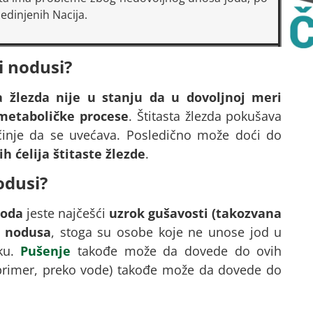
dinjenih Nacija.
i nodusi?
ta žlezda nije u stanju da u dovoljnoj meri
metaboličke procese
. Štitasta žlezda pokušava
činje da se uvećava. Posledično može doći do
 ćelija štitaste žlezde
.
odusi?
joda
jeste najčešći
uzrok gušavosti (takozvana
li nodusa
, stoga su osobe koje ne unose jod u
iku.
Pušenje
takođe može da dovede do ovih
a primer, preko vode) takođe može da dovede do