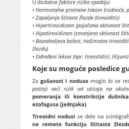
U dodatne
faktore rizika spadaju
:
•
Hormonalne promene tokom trudnoće, pu
• Zapaljenje štitaste žlezde (tireoiditis)
• Hipertireoidizam (pojačana aktivnost štit
• Hipotireoidizam (smanjena sktivnost štit
• Bazedovljeva bolest, Hašimotov tireoidit
žlezdu)
• Određeni lekovi (npr. tireostatici, litijum)
Koje su moguće posledice gu
Za
gušavost i noduse
moglo bi se reć
postoji veći rizik od uticaja na okol
pomeranja ili konstrikcije dušnika,
ezofagusa (jednjaka)
.
Tireoidni nodusi
se dele na scintigraf
ne remete funkciju štitaste žlezd