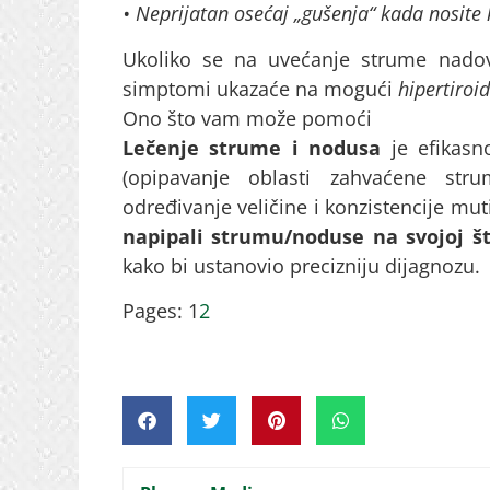
• Neprijatan osećaj „gušenja“ kada nosite k
Ukoliko se na uvećanje strume nado
simptomi ukazaće na mogući
hipertiroi
Ono što vam može pomoći
Lečenje strume i nodusa
je efikasno
(opipavanje oblasti zahvaćene stru
određivanje veličine i konzistencije mut
napipali strumu/noduse na svojoj šti
kako bi ustanovio precizniju dijagnozu.
Pages:
1
2