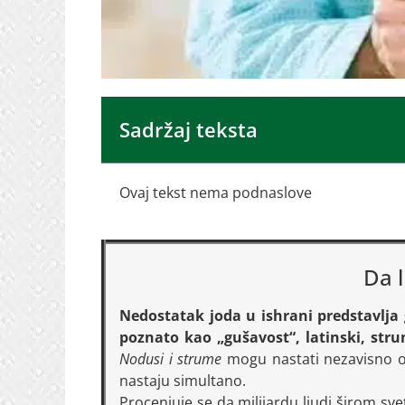
Sadržaj teksta
Ovaj tekst nema podnaslove
Da l
Nedostatak joda u ishrani predstavlja
poznato kao „gušavost“, latinski, stru
Nodusi i strume
mogu nastati nezavisno od 
nastaju simultano.
Procenjuje se da milijardu ljudi širom s