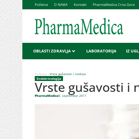
Početna
O NAMA
Kontakt
PharmaMedica Crna Gora
OBLASTI ZDRAVLJA
LABORATORIJA
IZ UG
Početna
-
Vrste gušavosti i nodusa
Endokrinologija
Vrste gušavosti i
PharmaMedica
8. septembar 2011