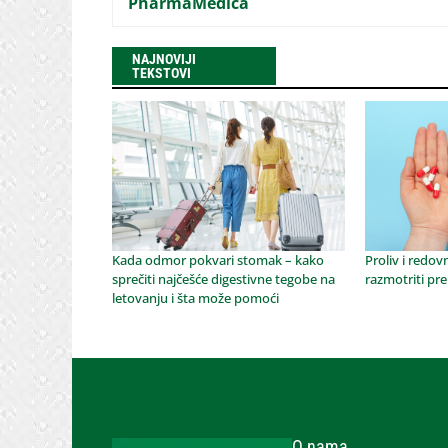
PharmaMedica
NAJNOVIJI
TEKSTOVI
Kada odmor pokvari stomak – kako
Proliv i redov
sprečiti najčešće digestivne tegobe na
razmotriti pre
letovanju i šta može pomoći
O nama