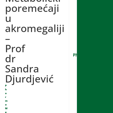
poremećaji
u
akromegaliji
–
Prof
dr
PharmaMedica
Sandra
Djurdjević
P
h
a
r
m
a
M
e