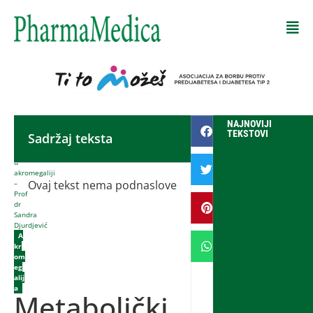
Početna
NAJNOVIJI
-
TEKSTOVI
Sadržaj teksta
Metabolički
poremećaji
u
akromegaliji
Ovaj tekst nema podnaslove
–
Prof
dr
Sandra
Djurdjević
A
kr
om
eg
alij
a
Metabolički